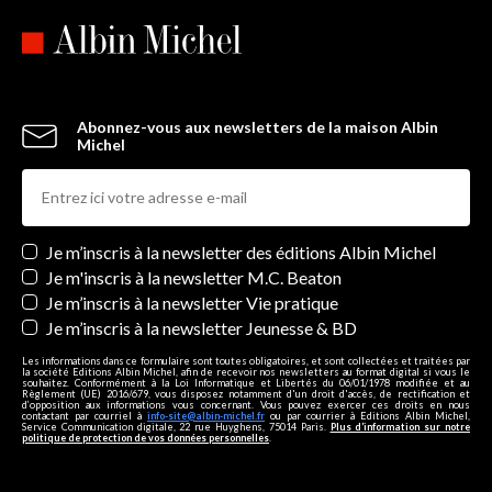
Abonnez-vous aux newsletters de la maison Albin
Michel
Newsletters
Je m’inscris à la newsletter des éditions Albin Michel
Je m'inscris à la newsletter M.C. Beaton
Je m’inscris à la newsletter Vie pratique
Je m’inscris à la newsletter Jeunesse & BD
Les informations dans ce formulaire sont toutes obligatoires, et sont collectées et traitées par
la société Editions Albin Michel, afin de recevoir nos newsletters au format digital si vous le
souhaitez. Conformément à la Loi Informatique et Libertés du 06/01/1978 modifiée et au
Règlement (UE) 2016/679, vous disposez notamment d'un droit d'accès, de rectification et
d’opposition aux informations vous concernant. Vous pouvez exercer ces droits en nous
contactant par courriel à
info-site@albin-michel.fr
ou par courrier à Editions Albin Michel,
Service Communication digitale, 22 rue Huyghens, 75014 Paris.
Plus d’information sur notre
politique de protection de vos données personnelles
.