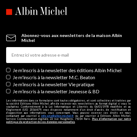
Abonnez-vous aux newsletters de la maison Albin
Michel
Newsletters
Je m’inscris à la newsletter des éditions Albin Michel
Je m'inscris à la newsletter M.C. Beaton
Je m’inscris à la newsletter Vie pratique
Je m’inscris à la newsletter Jeunesse & BD
Les informations dans ce formulaire sont toutes obligatoires, et sont collectées et traitées par
la société Editions Albin Michel, afin de recevoir nos newsletters au format digital si vous le
souhaitez. Conformément à la Loi Informatique et Libertés du 06/01/1978 modifiée et au
Règlement (UE) 2016/679, vous disposez notamment d'un droit d'accès, de rectification et
d’opposition aux informations vous concernant. Vous pouvez exercer ces droits en nous
contactant par courriel à
info-site@albin-michel.fr
ou par courrier à Editions Albin Michel,
Service Communication digitale, 22 rue Huyghens, 75014 Paris.
Plus d’information sur notre
politique de protection de vos données personnelles
.