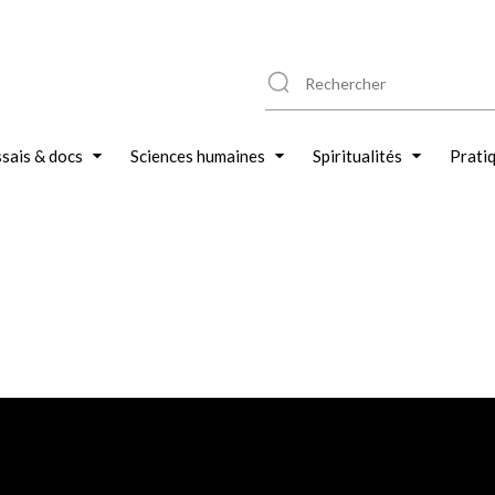
sais & docs
Sciences humaines
Spiritualités
Prati