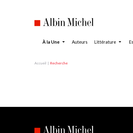
Aller
au
contenu
principal
À la Une
Auteurs
Littérature
Es
Accueil
Recherche