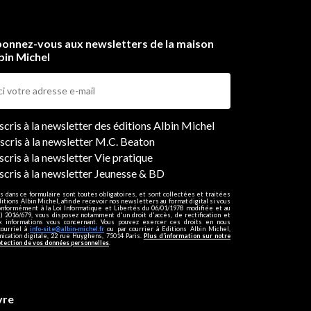
onnez-vous aux newsletters de la maison
bin Michel
ers
nscris à la newsletter des éditions Albin Michel
nscris à la newsletter M.C. Beaton
scris à la newsletter Vie pratique
nscris à la newsletter Jeunesse & BD
s dans ce formulaire sont toutes obligatoires, et sont collectées et traitées
ditions Albin Michel, afin de recevoir nos newsletters au format digital si vous
onformément à la Loi Informatique et Libertés du 06/01/1978 modifiée et au
 2016/679, vous disposez notamment d'un droit d'accès, de rectification et
ux informations vous concernant. Vous pouvez exercer ces droits en nous
courriel à
info-site@albin-michel.fr
ou par courrier à Editions Albin Michel,
cation digitale, 22 rue Huyghens, 75014 Paris.
Plus d’information sur notre
otection de vos données personnelles
.
vre