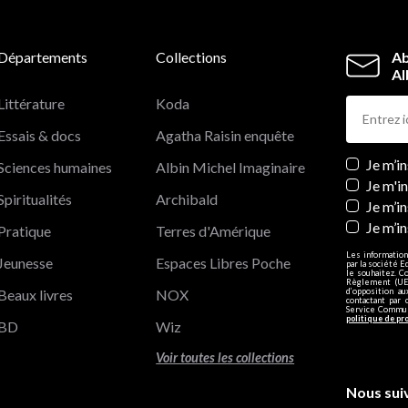
Départements
Collections
Ab
Al
Littérature
Koda
Essais & docs
Agatha Raisin enquête
Newslett
Je m’i
Sciences humaines
Albin Michel Imaginaire
Je m'i
Spiritualités
Archibald
Je m’in
Je m’i
Pratique
Terres d'Amérique
Les information
Jeunesse
Espaces Libres Poche
par la société E
le souhaitez. C
Règlement (UE)
Beaux livres
NOX
d’opposition a
contactant par 
Service Communi
politique de pr
BD
Wiz
Voir toutes les collections
Nous sui