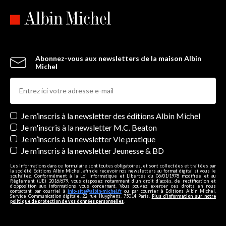
Abonnez-vous aux newsletters de la maison Albin
Michel
Newsletters
Je m’inscris à la newsletter des éditions Albin Michel
Je m'inscris à la newsletter M.C. Beaton
Je m’inscris à la newsletter Vie pratique
Je m’inscris à la newsletter Jeunesse & BD
Les informations dans ce formulaire sont toutes obligatoires, et sont collectées et traitées par
la société Editions Albin Michel, afin de recevoir nos newsletters au format digital si vous le
souhaitez. Conformément à la Loi Informatique et Libertés du 06/01/1978 modifiée et au
Règlement (UE) 2016/679, vous disposez notamment d'un droit d'accès, de rectification et
d’opposition aux informations vous concernant. Vous pouvez exercer ces droits en nous
contactant par courriel à
info-site@albin-michel.fr
ou par courrier à Editions Albin Michel,
Service Communication digitale, 22 rue Huyghens, 75014 Paris.
Plus d’information sur notre
politique de protection de vos données personnelles
.