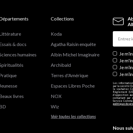
Départements
Collections
Ab
Al
Littérature
Koda
Essais & docs
Agatha Raisin enquête
Newslett
Je m’i
Sciences humaines
Albin Michel Imaginaire
Je m'i
Spiritualités
Archibald
Je m’in
Je m’i
Pratique
Terres d'Amérique
Les information
Jeunesse
Espaces Libres Poche
par la société E
le souhaitez. C
Règlement (UE)
Beaux livres
NOX
d’opposition a
contactant par 
Service Communi
politique de pr
BD
Wiz
Voir toutes les collections
Nous sui