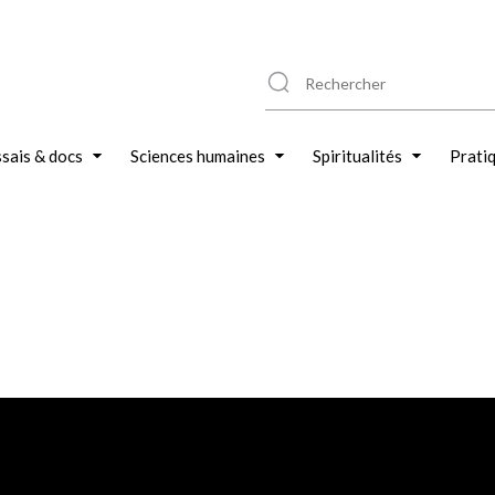
sais & docs
Sciences humaines
Spiritualités
Prati