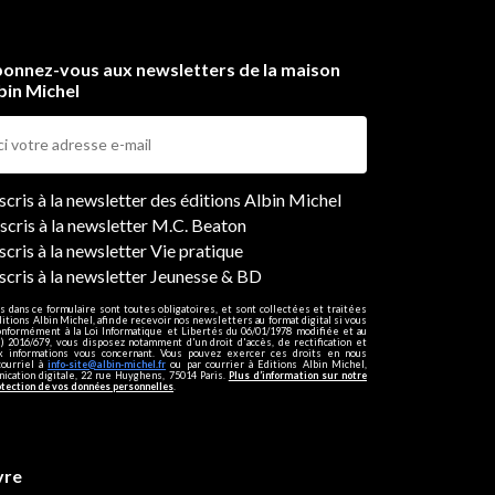
onnez-vous aux newsletters de la maison
bin Michel
ers
nscris à la newsletter des éditions Albin Michel
nscris à la newsletter M.C. Beaton
scris à la newsletter Vie pratique
nscris à la newsletter Jeunesse & BD
s dans ce formulaire sont toutes obligatoires, et sont collectées et traitées
ditions Albin Michel, afin de recevoir nos newsletters au format digital si vous
onformément à la Loi Informatique et Libertés du 06/01/1978 modifiée et au
 2016/679, vous disposez notamment d'un droit d'accès, de rectification et
ux informations vous concernant. Vous pouvez exercer ces droits en nous
courriel à
info-site@albin-michel.fr
ou par courrier à Editions Albin Michel,
cation digitale, 22 rue Huyghens, 75014 Paris.
Plus d’information sur notre
otection de vos données personnelles
.
vre