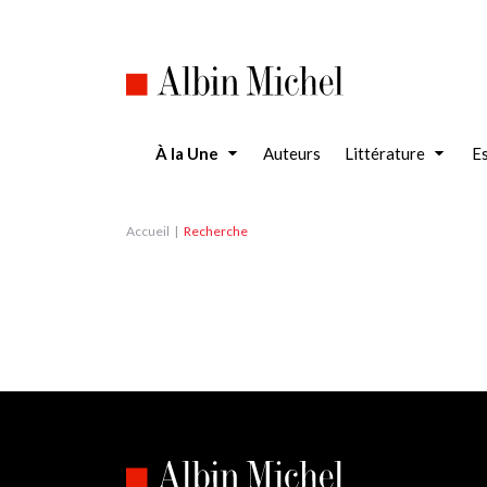
Aller
au
contenu
principal
À la Une
Auteurs
Littérature
Es
Accueil
Recherche