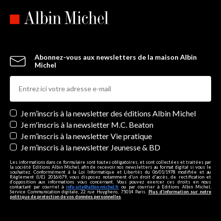
Abonnez-vous aux newsletters de la maison Albin
Michel
Newsletters
Je m’inscris à la newsletter des éditions Albin Michel
Je m'inscris à la newsletter M.C. Beaton
Je m’inscris à la newsletter Vie pratique
Je m’inscris à la newsletter Jeunesse & BD
Les informations dans ce formulaire sont toutes obligatoires, et sont collectées et traitées par
la société Editions Albin Michel, afin de recevoir nos newsletters au format digital si vous le
souhaitez. Conformément à la Loi Informatique et Libertés du 06/01/1978 modifiée et au
Règlement (UE) 2016/679, vous disposez notamment d'un droit d'accès, de rectification et
d’opposition aux informations vous concernant. Vous pouvez exercer ces droits en nous
contactant par courriel à
info-site@albin-michel.fr
ou par courrier à Editions Albin Michel,
Service Communication digitale, 22 rue Huyghens, 75014 Paris.
Plus d’information sur notre
politique de protection de vos données personnelles
.