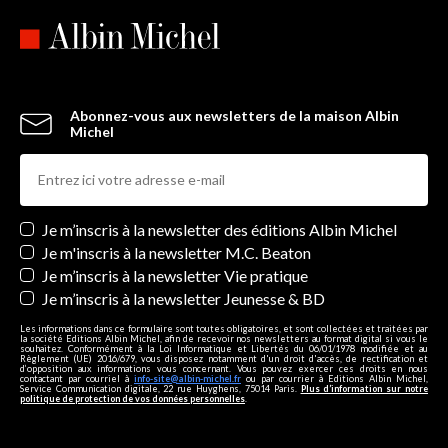
Abonnez-vous aux newsletters de la maison Albin
Michel
Newsletters
Je m’inscris à la newsletter des éditions Albin Michel
Je m'inscris à la newsletter M.C. Beaton
Je m’inscris à la newsletter Vie pratique
Je m’inscris à la newsletter Jeunesse & BD
Les informations dans ce formulaire sont toutes obligatoires, et sont collectées et traitées par
la société Editions Albin Michel, afin de recevoir nos newsletters au format digital si vous le
souhaitez. Conformément à la Loi Informatique et Libertés du 06/01/1978 modifiée et au
Règlement (UE) 2016/679, vous disposez notamment d'un droit d'accès, de rectification et
d’opposition aux informations vous concernant. Vous pouvez exercer ces droits en nous
contactant par courriel à
info-site@albin-michel.fr
ou par courrier à Editions Albin Michel,
Service Communication digitale, 22 rue Huyghens, 75014 Paris.
Plus d’information sur notre
politique de protection de vos données personnelles
.