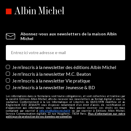
Abonnez-vous aux newsletters de la maison Albin
Michel
Newsletters
Je m’inscris à la newsletter des éditions Albin Michel
Je m'inscris à la newsletter M.C. Beaton
Je m’inscris à la newsletter Vie pratique
Je m’inscris à la newsletter Jeunesse & BD
Les informations dans ce formulaire sont toutes obligatoires, et sont collectées et traitées par
la société Editions Albin Michel, afin de recevoir nos newsletters au format digital si vous le
souhaitez. Conformément à la Loi Informatique et Libertés du 06/01/1978 modifiée et au
Règlement (UE) 2016/679, vous disposez notamment d'un droit d'accès, de rectification et
d’opposition aux informations vous concernant. Vous pouvez exercer ces droits en nous
contactant par courriel à
info-site@albin-michel.fr
ou par courrier à Editions Albin Michel,
Service Communication digitale, 22 rue Huyghens, 75014 Paris.
Plus d’information sur notre
politique de protection de vos données personnelles
.