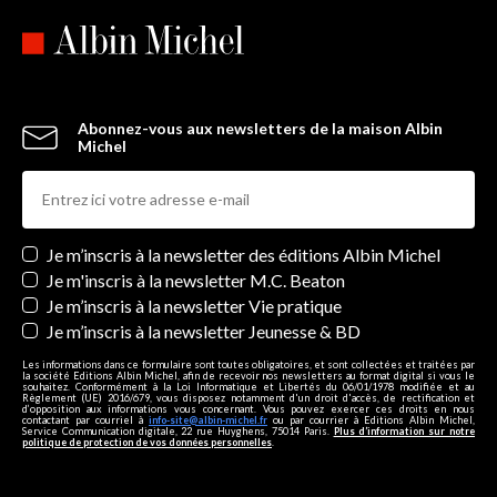
Abonnez-vous aux newsletters de la maison Albin
Michel
Newsletters
Je m’inscris à la newsletter des éditions Albin Michel
Je m'inscris à la newsletter M.C. Beaton
Je m’inscris à la newsletter Vie pratique
Je m’inscris à la newsletter Jeunesse & BD
Les informations dans ce formulaire sont toutes obligatoires, et sont collectées et traitées par
la société Editions Albin Michel, afin de recevoir nos newsletters au format digital si vous le
souhaitez. Conformément à la Loi Informatique et Libertés du 06/01/1978 modifiée et au
Règlement (UE) 2016/679, vous disposez notamment d'un droit d'accès, de rectification et
d’opposition aux informations vous concernant. Vous pouvez exercer ces droits en nous
contactant par courriel à
info-site@albin-michel.fr
ou par courrier à Editions Albin Michel,
Service Communication digitale, 22 rue Huyghens, 75014 Paris.
Plus d’information sur notre
politique de protection de vos données personnelles
.