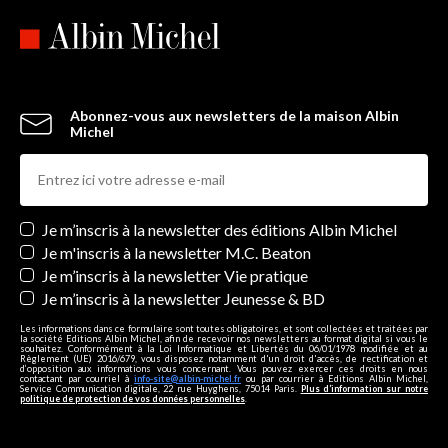
Abonnez-vous aux newsletters de la maison Albin
Michel
Newsletters
Je m’inscris à la newsletter des éditions Albin Michel
Je m'inscris à la newsletter M.C. Beaton
Je m’inscris à la newsletter Vie pratique
Je m’inscris à la newsletter Jeunesse & BD
Les informations dans ce formulaire sont toutes obligatoires, et sont collectées et traitées par
la société Editions Albin Michel, afin de recevoir nos newsletters au format digital si vous le
souhaitez. Conformément à la Loi Informatique et Libertés du 06/01/1978 modifiée et au
Règlement (UE) 2016/679, vous disposez notamment d'un droit d'accès, de rectification et
d’opposition aux informations vous concernant. Vous pouvez exercer ces droits en nous
contactant par courriel à
info-site@albin-michel.fr
ou par courrier à Editions Albin Michel,
Service Communication digitale, 22 rue Huyghens, 75014 Paris.
Plus d’information sur notre
politique de protection de vos données personnelles
.