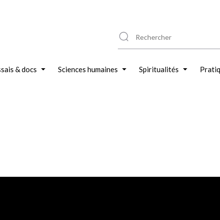
sais & docs
Sciences humaines
Spiritualités
Prati