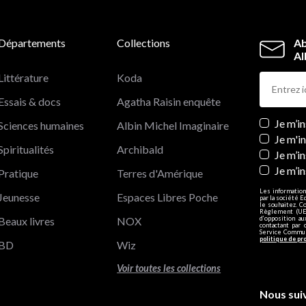
Départements
Collections
Ab
Al
Littérature
Koda
Essais & docs
Agatha Raisin enquête
Newslett
Je m’i
Sciences humaines
Albin Michel Imaginaire
Je m'i
Spiritualités
Archibald
Je m’in
Je m’i
Pratique
Terres d'Amérique
Les information
Jeunesse
Espaces Libres Poche
par la société E
le souhaitez. C
Règlement (UE)
Beaux livres
NOX
d’opposition a
contactant par 
Service Communi
politique de pr
BD
Wiz
Voir toutes les collections
Nous sui