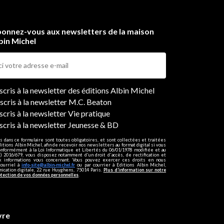
onnez-vous aux newsletters de la maison
bin Michel
ers
nscris à la newsletter des éditions Albin Michel
nscris à la newsletter M.C. Beaton
scris à la newsletter Vie pratique
nscris à la newsletter Jeunesse & BD
s dans ce formulaire sont toutes obligatoires, et sont collectées et traitées
ditions Albin Michel, afin de recevoir nos newsletters au format digital si vous
onformément à la Loi Informatique et Libertés du 06/01/1978 modifiée et au
 2016/679, vous disposez notamment d'un droit d'accès, de rectification et
ux informations vous concernant. Vous pouvez exercer ces droits en nous
courriel à
info-site@albin-michel.fr
ou par courrier à Editions Albin Michel,
cation digitale, 22 rue Huyghens, 75014 Paris.
Plus d’information sur notre
otection de vos données personnelles
.
vre