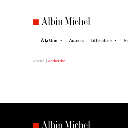
Aller
au
contenu
principal
À la Une
Auteurs
Littérature
Es
Accueil
Recherche