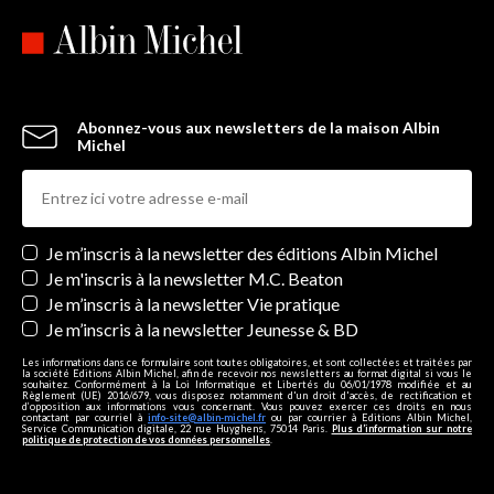
Abonnez-vous aux newsletters de la maison Albin
Michel
Newsletters
Je m’inscris à la newsletter des éditions Albin Michel
Je m'inscris à la newsletter M.C. Beaton
Je m’inscris à la newsletter Vie pratique
Je m’inscris à la newsletter Jeunesse & BD
Les informations dans ce formulaire sont toutes obligatoires, et sont collectées et traitées par
la société Editions Albin Michel, afin de recevoir nos newsletters au format digital si vous le
souhaitez. Conformément à la Loi Informatique et Libertés du 06/01/1978 modifiée et au
Règlement (UE) 2016/679, vous disposez notamment d'un droit d'accès, de rectification et
d’opposition aux informations vous concernant. Vous pouvez exercer ces droits en nous
contactant par courriel à
info-site@albin-michel.fr
ou par courrier à Editions Albin Michel,
Service Communication digitale, 22 rue Huyghens, 75014 Paris.
Plus d’information sur notre
politique de protection de vos données personnelles
.