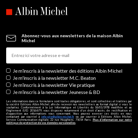
Abonnez-vous aux newsletters de la maison Albin
Michel
Newsletters
Je m’inscris à la newsletter des éditions Albin Michel
Je m'inscris à la newsletter M.C. Beaton
Je m’inscris à la newsletter Vie pratique
Je m’inscris à la newsletter Jeunesse & BD
Les informations dans ce formulaire sont toutes obligatoires, et sont collectées et traitées par
la société Editions Albin Michel, afin de recevoir nos newsletters au format digital si vous le
souhaitez. Conformément à la Loi Informatique et Libertés du 06/01/1978 modifiée et au
Règlement (UE) 2016/679, vous disposez notamment d'un droit d'accès, de rectification et
d’opposition aux informations vous concernant. Vous pouvez exercer ces droits en nous
contactant par courriel à
info-site@albin-michel.fr
ou par courrier à Editions Albin Michel,
Service Communication digitale, 22 rue Huyghens, 75014 Paris.
Plus d’information sur notre
politique de protection de vos données personnelles
.