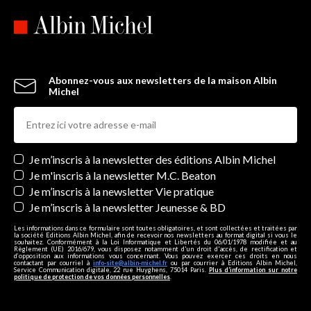
Abonnez-vous aux newsletters de la maison Albin
Michel
Newsletters
Je m’inscris à la newsletter des éditions Albin Michel
Je m'inscris à la newsletter M.C. Beaton
Je m’inscris à la newsletter Vie pratique
Je m’inscris à la newsletter Jeunesse & BD
Les informations dans ce formulaire sont toutes obligatoires, et sont collectées et traitées par
la société Editions Albin Michel, afin de recevoir nos newsletters au format digital si vous le
souhaitez. Conformément à la Loi Informatique et Libertés du 06/01/1978 modifiée et au
Règlement (UE) 2016/679, vous disposez notamment d'un droit d'accès, de rectification et
d’opposition aux informations vous concernant. Vous pouvez exercer ces droits en nous
contactant par courriel à
info-site@albin-michel.fr
ou par courrier à Editions Albin Michel,
Service Communication digitale, 22 rue Huyghens, 75014 Paris.
Plus d’information sur notre
politique de protection de vos données personnelles
.