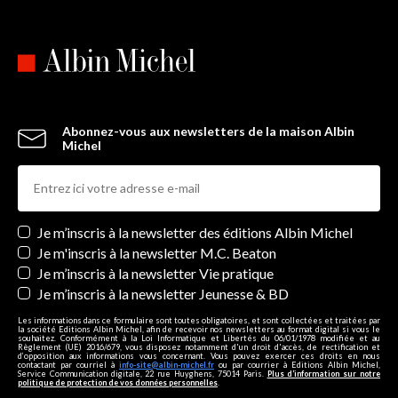
Abonnez-vous aux newsletters de la maison Albin
Michel
Newsletters
Je m’inscris à la newsletter des éditions Albin Michel
Je m'inscris à la newsletter M.C. Beaton
Je m’inscris à la newsletter Vie pratique
Je m’inscris à la newsletter Jeunesse & BD
Les informations dans ce formulaire sont toutes obligatoires, et sont collectées et traitées par
la société Editions Albin Michel, afin de recevoir nos newsletters au format digital si vous le
souhaitez. Conformément à la Loi Informatique et Libertés du 06/01/1978 modifiée et au
Règlement (UE) 2016/679, vous disposez notamment d'un droit d'accès, de rectification et
d’opposition aux informations vous concernant. Vous pouvez exercer ces droits en nous
contactant par courriel à
info-site@albin-michel.fr
ou par courrier à Editions Albin Michel,
Service Communication digitale, 22 rue Huyghens, 75014 Paris.
Plus d’information sur notre
politique de protection de vos données personnelles
.