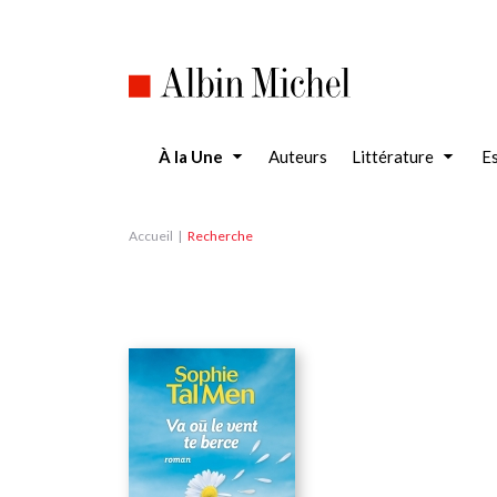
Aller
au
contenu
principal
À la Une
Auteurs
Littérature
Es
Accueil
Recherche