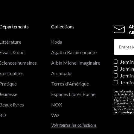
Départements
Collections
Ab
Al
Littérature
Koda
Essais & docs
Agatha Raisin enquête
Newslett
Je m’i
Sciences humaines
Albin Michel Imaginaire
Je m'i
Spiritualités
Archibald
Je m’in
Je m’i
Pratique
Terres d'Amérique
Les information
Jeunesse
Espaces Libres Poche
par la société E
le souhaitez. C
Règlement (UE)
Beaux livres
NOX
d’opposition a
contactant par 
Service Communi
politique de pr
BD
Wiz
Voir toutes les collections