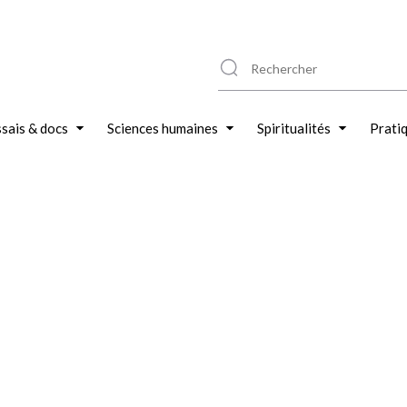
sais & docs
Sciences humaines
Spiritualités
Prati