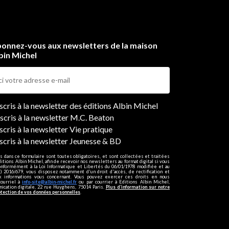
onnez-vous aux newsletters de la maison
bin Michel
ers
nscris à la newsletter des éditions Albin Michel
nscris à la newsletter M.C. Beaton
scris à la newsletter Vie pratique
nscris à la newsletter Jeunesse & BD
s dans ce formulaire sont toutes obligatoires, et sont collectées et traitées
ditions Albin Michel, afin de recevoir nos newsletters au format digital si vous
onformément à la Loi Informatique et Libertés du 06/01/1978 modifiée et au
 2016/679, vous disposez notamment d'un droit d'accès, de rectification et
ux informations vous concernant. Vous pouvez exercer ces droits en nous
courriel à
info-site@albin-michel.fr
ou par courrier à Editions Albin Michel,
cation digitale, 22 rue Huyghens, 75014 Paris.
Plus d’information sur notre
otection de vos données personnelles
.