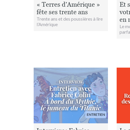
« Terres d’Amérique »
Et s
fête ses trente ans
votr
en 
Trente ans et des poussières à lire
l’Amérique
Le mo
parfa
Image
Image
ENTRETIEN