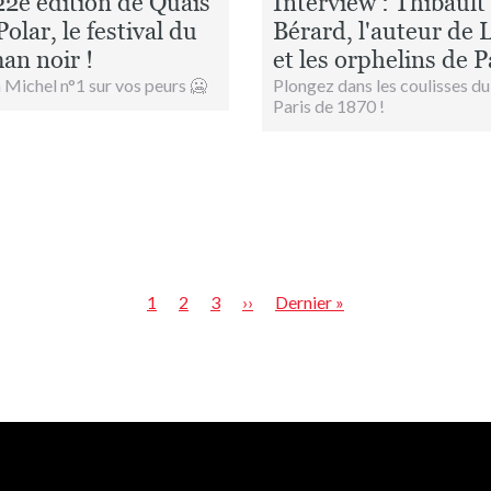
22e édition de Quais
Interview : Thibault
olar, le festival du
Bérard, l'auteur de 
an noir !
et les orphelins de P
 Michel n°1 sur vos peurs 🥶
Plongez dans les coulisses du
Paris de 1870 !
Page
1
Page
2
Page
3
Page
››
Dernière
Dernier »
suivante
page