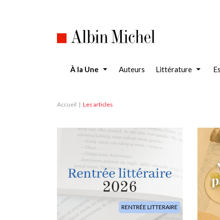
Aller
au
contenu
principal
À la Une
Auteurs
Littérature
Es
Accueil
Les articles
Image
Image
RENTRÉE LITTERAIRE