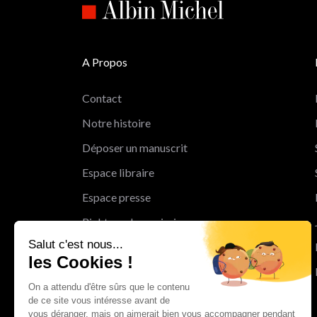
A Propos
Contact
Notre histoire
Déposer un manuscrit
Espace libraire
Espace presse
Rights and permissions
Salut c'est nous...
Mentions légales
les Cookies !
Cookies
On a attendu d'être sûrs que le contenu
Charte de protection des données
de ce site vous intéresse avant de
personnelles
vous déranger, mais on aimerait bien vous accompagner pendant