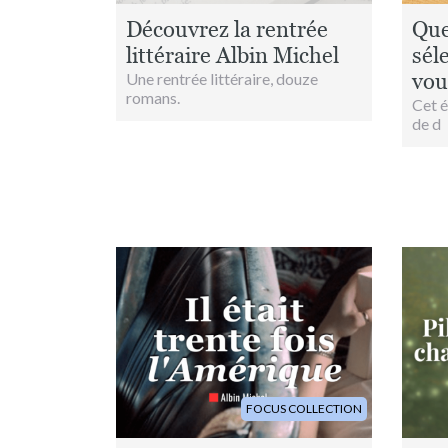
Découvrez la rentrée
Que
littéraire Albin Michel
sél
vou
Une rentrée littéraire, douze
romans.
Cet ét
de d
Image
Image
FOCUS COLLECTION