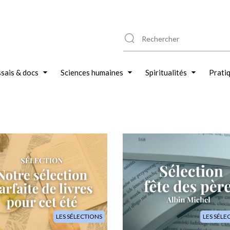
sais & docs
Sciences humaines
Spiritualités
Prati
Image
LES SÉLECTIONS
LES SÉLE