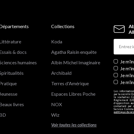
Départements
Collections
Ab
Al
Littérature
Koda
Essais & docs
Agatha Raisin enquête
Newslett
Je m’i
Sciences humaines
Albin Michel Imaginaire
Je m'i
Spiritualités
Archibald
Je m’in
Je m’i
Pratique
Terres d'Amérique
Les information
Jeunesse
Espaces Libres Poche
par la société E
le souhaitez. C
Règlement (UE)
Beaux livres
NOX
d’opposition a
contactant par 
Service Communi
politique de pr
BD
Wiz
Voir toutes les collections