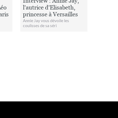
Interview : Annie Jay,
Léo
l'autrice d'Elisabeth,
aris
princesse à Versailles
Annie Jay vous dévoile les
coulisses de sa séri