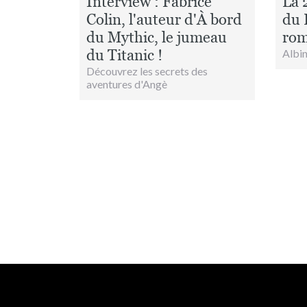
Interview : Fabrice
La 
Colin, l'auteur d'À bord
du P
du Mythic, le jumeau
rom
du Titanic !
Albin
Découvrez les secrets des
aventures d'Angè
Pagination