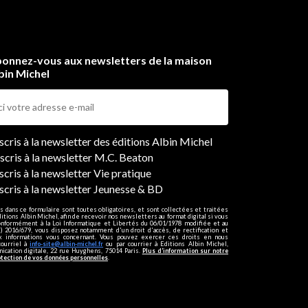
onnez-vous aux newsletters de la maison
bin Michel
ers
nscris à la newsletter des éditions Albin Michel
nscris à la newsletter M.C. Beaton
scris à la newsletter Vie pratique
nscris à la newsletter Jeunesse & BD
s dans ce formulaire sont toutes obligatoires, et sont collectées et traitées
ditions Albin Michel, afin de recevoir nos newsletters au format digital si vous
onformément à la Loi Informatique et Libertés du 06/01/1978 modifiée et au
 2016/679, vous disposez notamment d'un droit d'accès, de rectification et
ux informations vous concernant. Vous pouvez exercer ces droits en nous
courriel à
info-site@albin-michel.fr
ou par courrier à Editions Albin Michel,
cation digitale, 22 rue Huyghens, 75014 Paris.
Plus d’information sur notre
otection de vos données personnelles
.