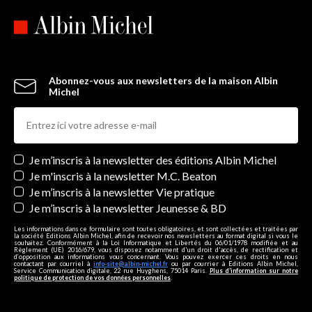
Abonnez-vous aux newsletters de la maison Albin
Michel
Newsletters
Je m’inscris à la newsletter des éditions Albin Michel
Je m'inscris à la newsletter M.C. Beaton
Je m’inscris à la newsletter Vie pratique
Je m’inscris à la newsletter Jeunesse & BD
Les informations dans ce formulaire sont toutes obligatoires, et sont collectées et traitées par
la société Editions Albin Michel, afin de recevoir nos newsletters au format digital si vous le
souhaitez. Conformément à la Loi Informatique et Libertés du 06/01/1978 modifiée et au
Règlement (UE) 2016/679, vous disposez notamment d'un droit d'accès, de rectification et
d’opposition aux informations vous concernant. Vous pouvez exercer ces droits en nous
contactant par courriel à
info-site@albin-michel.fr
ou par courrier à Editions Albin Michel,
Service Communication digitale, 22 rue Huyghens, 75014 Paris.
Plus d’information sur notre
politique de protection de vos données personnelles
.