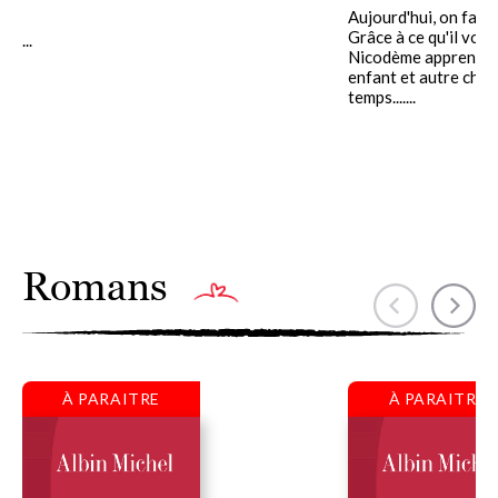
Aujourd'hui, on fait 
Grâce à ce qu'il voit 
...
Nicodème apprend qu
enfant et autre cho
temps.......
Romans
À PARAITRE
À PARAITRE