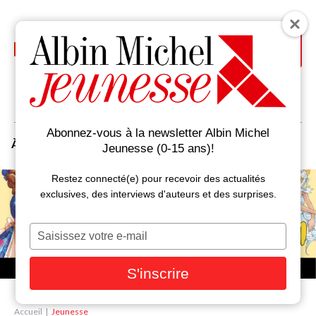
Aller
au
contenu
principal
Abonnez-vous à la newsletter Albin Michel
À la Une
Auteurs
Livres
Jeunesse (0-15 ans)!
Restez connecté(e) pour recevoir des actualités
exclusives, des interviews d'auteurs et des surprises.
Saisissez
votre
e-
S'inscrire
mail
Accueil
Jeunesse