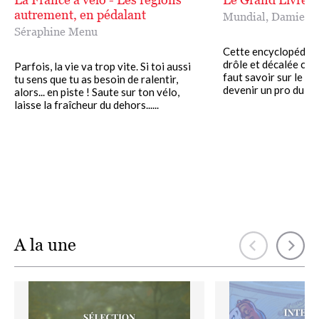
autrement, en pédalant
Mundial
,
Damien W
Séraphine Menu
Cette encyclopédie 
drôle et décalée cont
Parfois, la vie va trop vite. Si toi aussi
faut savoir sur le foo
tu sens que tu as besoin de ralentir,
devenir un pro du ball
alors... en piste ! Saute sur ton vélo,
laisse la fraîcheur du dehors......
A la une
Image
Image