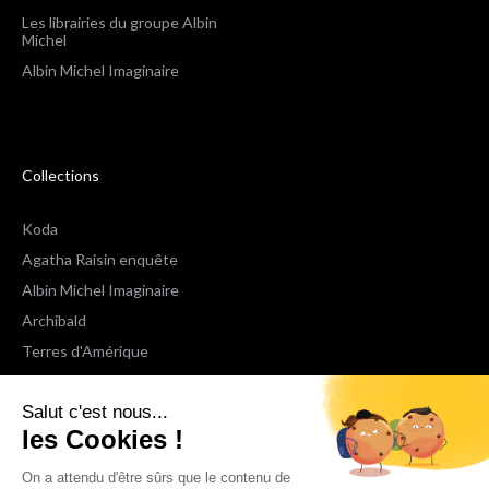
Les librairies du groupe Albin
Michel
Albin Michel Imaginaire
Collections
Koda
Agatha Raisin enquête
Albin Michel Imaginaire
Archibald
Terres d'Amérique
Espaces Libres Poche
Salut c'est nous...
NOX
les Cookies !
Wiz
Voir toutes les collections
On a attendu d'être sûrs que le contenu de