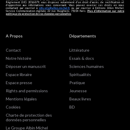
Règlement (UE) 2016/679, vous disposez notamment d'un droit d'accès, de rectification et
d’opposition aux informations vous concernant. Vous pouvez exercer ces droits en nous
contactant par courriel à
info-site@albin-michel.fr
ou par courrier à Editions Albin Michel,
Service Communication digitale, 22 rue Huyghens, 75014 Paris.
Plus d’information sur notre
politique de protection de vos données personnelles
.
A Propos
Départements
Contact
Littérature
Notre histoire
Essais & docs
Déposer un manuscrit
Sciences humaines
Espace libraire
Spiritualités
Espace presse
Pratique
Rights and permissions
Jeunesse
Mentions légales
Beaux livres
Cookies
BD
Charte de protection des
données personnelles
Le Groupe Albin Michel