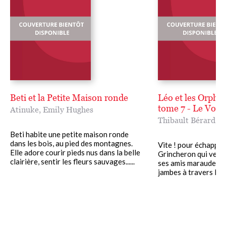
Beti et la Petite Maison ronde
Léo et les Orphel
tome 7 - Le Voya
Atinuke
,
Emily Hughes
Thibault Bérard
,
F
Beti habite une petite maison ronde
dans les bois, au pied des montagnes.
Vite ! pour échapper 
Elle adore courir pieds nus dans la belle
Grincheron qui veut 
clairière, sentir les fleurs sauvages......
ses amis maraudeurs
jambes à travers Paris