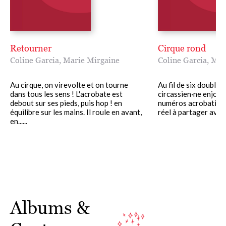
Retourner
Cirque rond
Coline Garcia
,
Marie Mirgaine
Coline Garcia
,
Mar
Au cirque, on virevolte et on tourne
Au fil de six doubles
dans tous les sens ! L'acrobate est
circassien·ne enjoué
debout sur ses pieds, puis hop ! en
numéros acrobatique
équilibre sur les mains. Il roule en avant,
réel à partager avec s
en......
Albums &