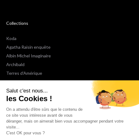
Collections
Koda
Agatha Raisin enquête
Albin Michel Imaginaire
Archibald
Terres d'Amérique
Espaces Libres Poche
Salut c'est nous...
NOX
les Cookies !
Wiz
Voir toutes les collections
On a attendu d'être sûrs que le contenu de
ce site vous intéresse avant de vous
déranger, mais on aimerait bien vous accompagner pendant votre
Nous suivre
visite...
C'est OK pour vous ?