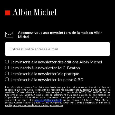
Abonnez-vous aux newsletters de la maison Albin
Michel
Newsletters
Je m’inscris à la newsletter des éditions Albin Michel
Je m'inscris à la newsletter M.C. Beaton
Je m’inscris à la newsletter Vie pratique
Je m’inscris à la newsletter Jeunesse & BD
Les informations dans ce formulaire sont toutes obligatoires, et sont collectées et traitées par
la société Editions Albin Michel, afin de recevoir nos newsletters au format digital si vous le
souhaitez. Conformément à la Loi Informatique et Libertés du 06/01/1978 modifiée et au
Règlement (UE) 2016/679, vous disposez notamment d'un droit d'accès, de rectification et
d’opposition aux informations vous concernant. Vous pouvez exercer ces droits en nous
contactant par courriel à
info-site@albin-michel.fr
ou par courrier à Editions Albin Michel,
Service Communication digitale, 22 rue Huyghens, 75014 Paris.
Plus d’information sur notre
politique de protection de vos données personnelles
.