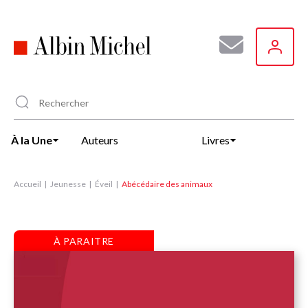
Aller
au
contenu
principal
À la Une
Auteurs
Livres
Accueil
Jeunesse
Éveil
Abécédaire des animaux
À PARAITRE