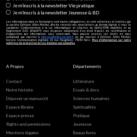
Je m’inscris à la newsletter Vie pratique
Je m’inscris à la newsletter Jeunesse & BD
Les informations dans ce formulaire sont toutes obligatoires, et sont collectées et traitées par
la société Editions Albin Michel, afin de recevoir nos newsletters au format digital si vous le
souhaitez. Conformément à la Loi Informatique et Libertés du 06/01/1978 modifiée et au
Règlement (UE) 2016/679, vous disposez notamment d'un droit d'accès, de rectification et
d’opposition aux informations vous concernant. Vous pouvez exercer ces droits en nous
contactant par courriel à
info-site@albin-michel.fr
ou par courrier à Editions Albin Michel,
Service Communication digitale, 22 rue Huyghens, 75014 Paris.
Plus d’information sur notre
politique de protection de vos données personnelles
.
A Propos
Départements
Contact
Littérature
Notre histoire
Essais & docs
Déposer un manuscrit
Sciences humaines
Espace libraire
Spiritualités
Espace presse
Pratique
Rights and permissions
Jeunesse
Mentions légales
Beaux livres