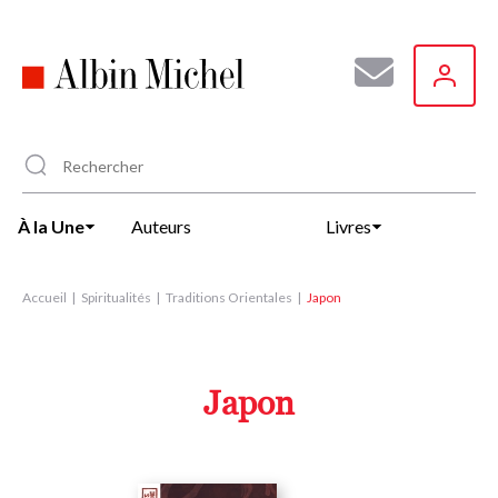
Aller
au
contenu
principal
À la Une
Auteurs
Livres
Accueil
Spiritualités
Traditions Orientales
Japon
Japon