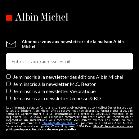
Abonnez-vous aux newsletters de la maison Albin
Michel
Newsletters
Je m’inscris à la newsletter des éditions Albin Michel
Je m'inscris à la newsletter M.C. Beaton
Je m’inscris à la newsletter Vie pratique
Je m’inscris à la newsletter Jeunesse & BD
Les informations dans ce formulaire sont toutes obligatoires, et sont collectées et traitées par
la société Editions Albin Michel, afin de recevoir nos newsletters au format digital si vous le
souhaitez. Conformément à la Loi Informatique et Libertés du 06/01/1978 modifiée et au
Règlement (UE) 2016/679, vous disposez notamment d'un droit d'accès, de rectification et
d’opposition aux informations vous concernant. Vous pouvez exercer ces droits en nous
contactant par courriel à
info-site@albin-michel.fr
ou par courrier à Editions Albin Michel,
Service Communication digitale, 22 rue Huyghens, 75014 Paris.
Plus d’information sur notre
politique de protection de vos données personnelles
.