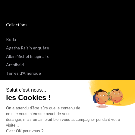
Collections
Koda
Agatha Raisin enquête
Albin Michel Imaginaire
Archibald
Terres d'Amérique
Espaces Libres Poche
Salut c'est nous...
NOX
les Cookies !
Wiz
Voir toutes les collections
On a attendu d'être sûrs que le contenu de
ce site vous intéresse avant de vous
déranger, mais on aimerait bien vous accompagner pendant votre
Nous suivre
visite...
C'est OK pour vous ?