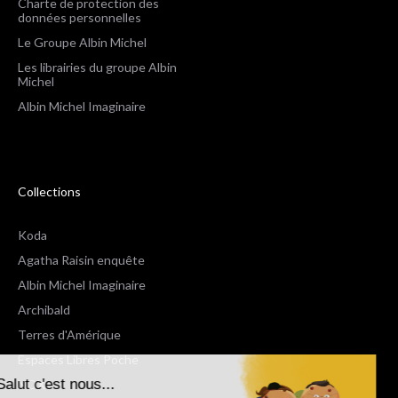
Charte de protection des
données personnelles
Le Groupe Albin Michel
Les librairies du groupe Albin
Michel
Albin Michel Imaginaire
Collections
Koda
Agatha Raisin enquête
Albin Michel Imaginaire
Archibald
Terres d'Amérique
Espaces Libres Poche
Salut c'est nous...
NOX