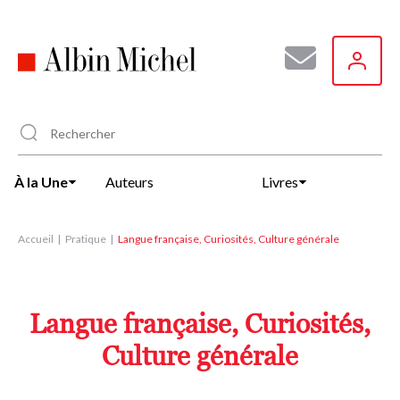
Aller
au
contenu
principal
À la Une
Auteurs
Livres
Accueil
Pratique
Langue française, Curiosités, Culture générale
Langue française, Curiosités,
Culture générale