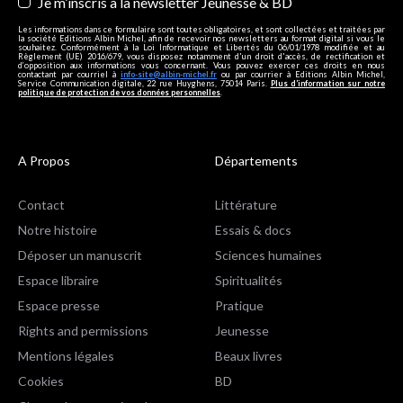
Je m’inscris à la newsletter Jeunesse & BD
Les informations dans ce formulaire sont toutes obligatoires, et sont collectées et traitées par
la société Editions Albin Michel, afin de recevoir nos newsletters au format digital si vous le
souhaitez. Conformément à la Loi Informatique et Libertés du 06/01/1978 modifiée et au
Règlement (UE) 2016/679, vous disposez notamment d'un droit d'accès, de rectification et
d’opposition aux informations vous concernant. Vous pouvez exercer ces droits en nous
contactant par courriel à
info-site@albin-michel.fr
ou par courrier à Editions Albin Michel,
Service Communication digitale, 22 rue Huyghens, 75014 Paris.
Plus d’information sur notre
politique de protection de vos données personnelles
.
A Propos
Départements
Contact
Littérature
Notre histoire
Essais & docs
Déposer un manuscrit
Sciences humaines
Espace libraire
Spiritualités
Espace presse
Pratique
Rights and permissions
Jeunesse
Mentions légales
Beaux livres
Cookies
BD