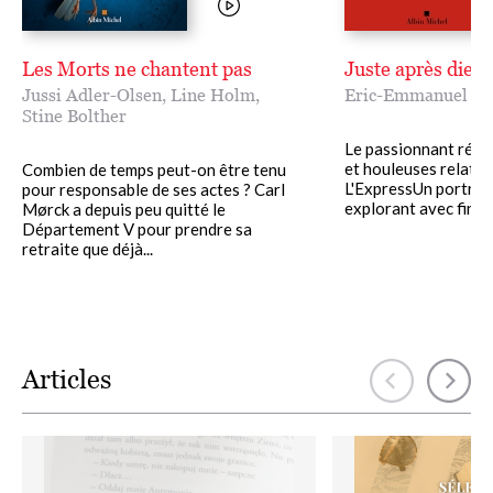
Les Morts ne chantent pas
Juste après dieu, 
Jussi Adler-Olsen
,
Line Holm
,
Eric-Emmanuel Sc
Stine Bolther
Le passionnant récit
et houleuses relation
Combien de temps peut-on être tenu
L'ExpressUn portrait
pour responsable de ses actes ? Carl
explorant avec finess
Mørck a depuis peu quitté le
Département V pour prendre sa
retraite que déjà...
Articles