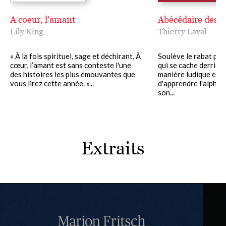
A coeur, l'amant
Abécédaire des 
Lily King
Thierry Laval
« À la fois spirituel, sage et déchirant, À
Soulève le rabat pou
cœur, l’amant est sans conteste l'une
qui se cache derrière
des histoires les plus émouvantes que
manière ludique et i
vous lirez cette année. »...
d'apprendre l'alphabe
son...
Extraits
Couverture
Couve