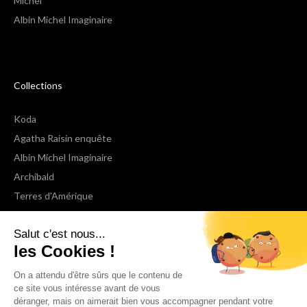
Le Groupe Albin Michel
Les librairies du groupe Albin
Michel
Albin Michel Imaginaire
Collections
Koda
Agatha Raisin enquête
Albin Michel Imaginaire
Archibald
Terres d'Amérique
Salut c'est nous...
Espaces Libres Poche
les Cookies !
NOX
On a attendu d'être sûrs que le contenu de
Wiz
ce site vous intéresse avant de vous
déranger, mais on aimerait bien vous accompagner pendant votre
Voir toutes les collections