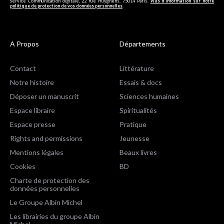
souhaitez. Conformément à la Loi Informatique et Libertés du 06/01/1978 modifiée et au
Règlement (UE) 2016/679, vous disposez notamment d'un droit d'accès, de rectification et
d’opposition aux informations vous concernant. Vous pouvez exercer ces droits en nous
contactant par courriel à
info-site@albin-michel.fr
ou par courrier à Editions Albin Michel,
Service Communication digitale, 22 rue Huyghens, 75014 Paris.
Plus d’information sur notre
politique de protection de vos données personnelles
.
A Propos
Départements
Contact
Littérature
Notre histoire
Essais & docs
Déposer un manuscrit
Sciences humaines
Espace libraire
Spiritualités
Espace presse
Pratique
Rights and permissions
Jeunesse
Mentions légales
Beaux livres
Cookies
BD
Charte de protection des
données personnelles