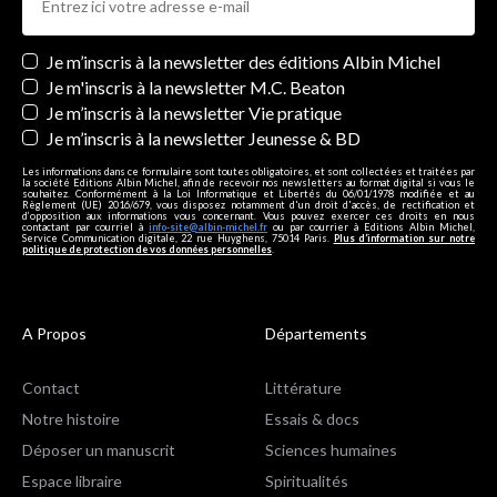
Newsletters
Je m’inscris à la newsletter des éditions Albin Michel
Je m'inscris à la newsletter M.C. Beaton
Je m’inscris à la newsletter Vie pratique
Je m’inscris à la newsletter Jeunesse & BD
Les informations dans ce formulaire sont toutes obligatoires, et sont collectées et traitées par
la société Editions Albin Michel, afin de recevoir nos newsletters au format digital si vous le
souhaitez. Conformément à la Loi Informatique et Libertés du 06/01/1978 modifiée et au
Règlement (UE) 2016/679, vous disposez notamment d'un droit d'accès, de rectification et
d’opposition aux informations vous concernant. Vous pouvez exercer ces droits en nous
contactant par courriel à
info-site@albin-michel.fr
ou par courrier à Editions Albin Michel,
Service Communication digitale, 22 rue Huyghens, 75014 Paris.
Plus d’information sur notre
politique de protection de vos données personnelles
.
A Propos
Départements
Contact
Littérature
Notre histoire
Essais & docs
Déposer un manuscrit
Sciences humaines
Espace libraire
Spiritualités