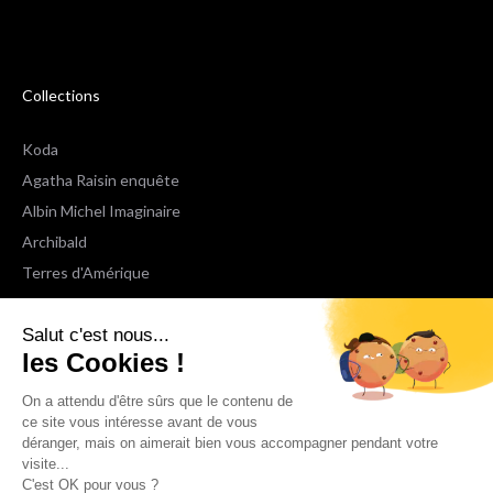
Collections
Koda
Agatha Raisin enquête
Albin Michel Imaginaire
Archibald
Terres d'Amérique
Espaces Libres Poche
Salut c'est nous...
NOX
les Cookies !
Wiz
Voir toutes les collections
On a attendu d'être sûrs que le contenu de
ce site vous intéresse avant de vous
déranger, mais on aimerait bien vous accompagner pendant votre
Nous suivre
visite...
C'est OK pour vous ?