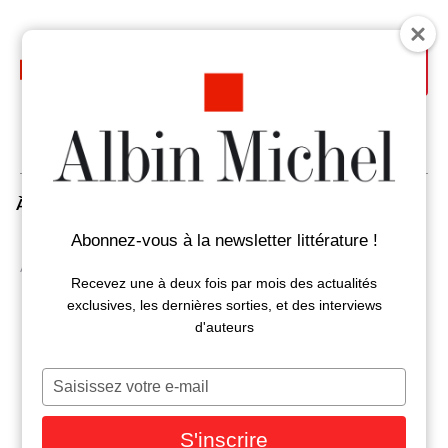
Aller
au
contenu
principal
À la Une
Auteurs
Livres
Abonnez-vous à la newsletter littérature !
Accueil
Beaux livres
Recevez une à deux fois par mois des actualités
exclusives, les dernières sorties, et des interviews
d'auteurs
Beaux livres
Saisissez
votre
e-
S'inscrire
mail