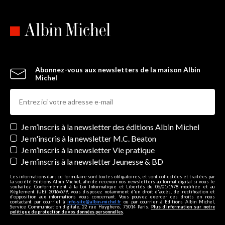
Abonnez-vous aux newsletters de la maison Albin
Michel
Newsletters
Je m’inscris à la newsletter des éditions Albin Michel
Je m'inscris à la newsletter M.C. Beaton
Je m’inscris à la newsletter Vie pratique
Je m’inscris à la newsletter Jeunesse & BD
Les informations dans ce formulaire sont toutes obligatoires, et sont collectées et traitées par
la société Editions Albin Michel, afin de recevoir nos newsletters au format digital si vous le
souhaitez. Conformément à la Loi Informatique et Libertés du 06/01/1978 modifiée et au
Règlement (UE) 2016/679, vous disposez notamment d'un droit d'accès, de rectification et
d’opposition aux informations vous concernant. Vous pouvez exercer ces droits en nous
contactant par courriel à
info-site@albin-michel.fr
ou par courrier à Editions Albin Michel,
Service Communication digitale, 22 rue Huyghens, 75014 Paris.
Plus d’information sur notre
politique de protection de vos données personnelles
.