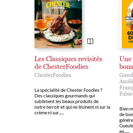
Les Classiques revisités
Une 
de ChesterFoodies
bons
ChesterFoodies
Gueul
Améli
Franç
La spécialité de Chester Foodies ?
Fabie
Des classiques gourmands qui
subliment les beaux produits de
notre terroir et qui ne lésinent ni sur la
Bien m
crème ni sur......
de bon
généreu
Gueule
en......