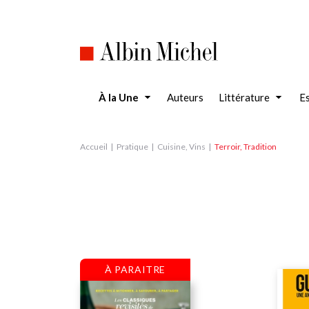
Aller
au
contenu
principal
À la Une
Auteurs
Littérature
Es
Accueil
Pratique
Cuisine, Vins
Terroir, Tradition
À PARAITRE