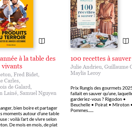
année à la table des
100 recettes à sauver 
 vivants
Julie Andrieu
,
Guillaume 
Maylis Leroy
eton
,
Fred Bidet
,
e Carles
,
ois de Galard
,
Prix Rungis des gourmets 2025 
n Lainé
,
Samuel Nguyen
fallait en sauver qu’une, laquell
garderiez-vous ? Rigodon •
Beuchelle • Poirat • Miroton 
anger, bien boire et partager
Pommes......
s moments autour d’une table
se : voilà l’art de vivre selon
ton. De mois en mois, de plat