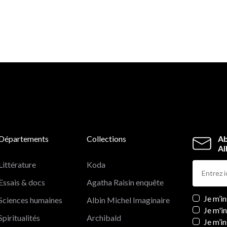
Départements
Collections
Ab
Al
Littérature
Koda
Essais & docs
Agatha Raisin enquête
Newslett
Je m’i
Sciences humaines
Albin Michel Imaginaire
Je m'i
Spiritualités
Archibald
Je m’in