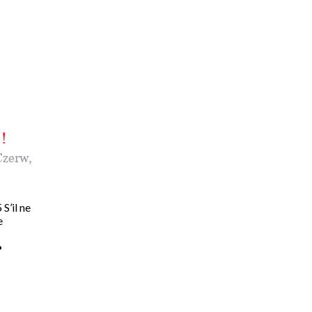
!
Czerw
,
S’il ne
e
•