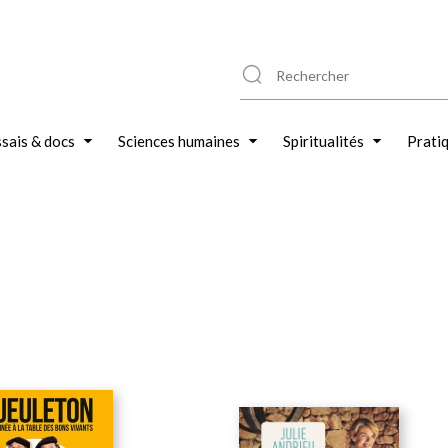
sais & docs
Sciences humaines
Spiritualités
Prati