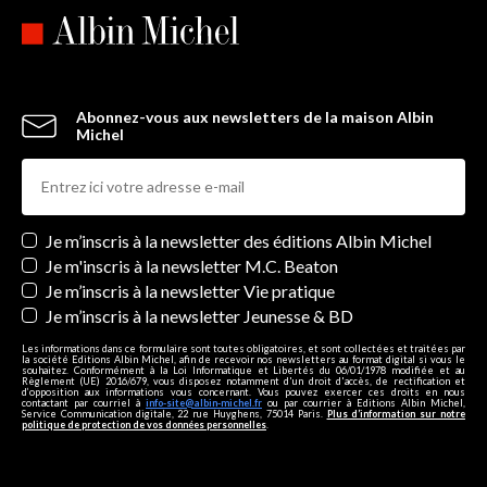
Abonnez-vous aux newsletters de la maison Albin
Michel
Newsletters
Je m’inscris à la newsletter des éditions Albin Michel
Je m'inscris à la newsletter M.C. Beaton
Je m’inscris à la newsletter Vie pratique
Je m’inscris à la newsletter Jeunesse & BD
Les informations dans ce formulaire sont toutes obligatoires, et sont collectées et traitées par
la société Editions Albin Michel, afin de recevoir nos newsletters au format digital si vous le
souhaitez. Conformément à la Loi Informatique et Libertés du 06/01/1978 modifiée et au
Règlement (UE) 2016/679, vous disposez notamment d'un droit d'accès, de rectification et
d’opposition aux informations vous concernant. Vous pouvez exercer ces droits en nous
contactant par courriel à
info-site@albin-michel.fr
ou par courrier à Editions Albin Michel,
Service Communication digitale, 22 rue Huyghens, 75014 Paris.
Plus d’information sur notre
politique de protection de vos données personnelles
.