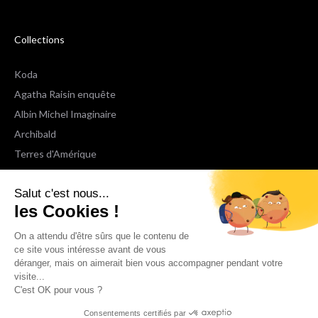
Collections
Koda
Agatha Raisin enquête
Albin Michel Imaginaire
Archibald
Terres d'Amérique
Espaces Libres Poche
Salut c'est nous...
NOX
les Cookies !
Wiz
Voir toutes les collections
On a attendu d'être sûrs que le contenu de
ce site vous intéresse avant de vous
déranger, mais on aimerait bien vous accompagner pendant votre
Nous suivre
visite...
C'est OK pour vous ?
Consentements certifiés par