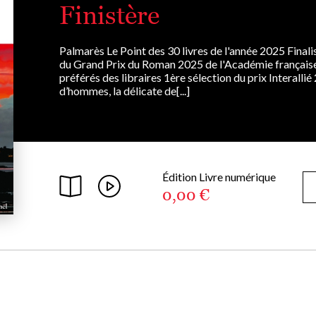
Finistère
Palmarès Le Point des 30 livres de l'année 2025 Finali
du Grand Prix du Roman 2025 de l'Académie française
préférés des libraires 1ère sélection du prix Interalli
d’hommes, la délicate de[...]
Édition Livre numérique
0,00 €