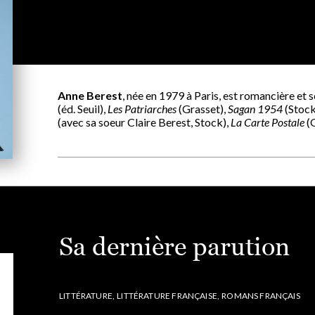
Anne Berest
, née en 1979 à Paris, est romancière et sc
(éd. Seuil),
Les Patriarches
(Grasset),
Sagan 1954
(Stock
(avec sa soeur Claire Berest, Stock),
La Carte Postale
(G
Sa dernière parution
LITTÉRATURE,
LITTÉRATURE FRANÇAISE,
ROMANS FRANÇAIS