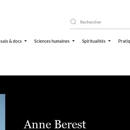
sais & docs
Sciences humaines
Spiritualités
Prati
Anne Berest