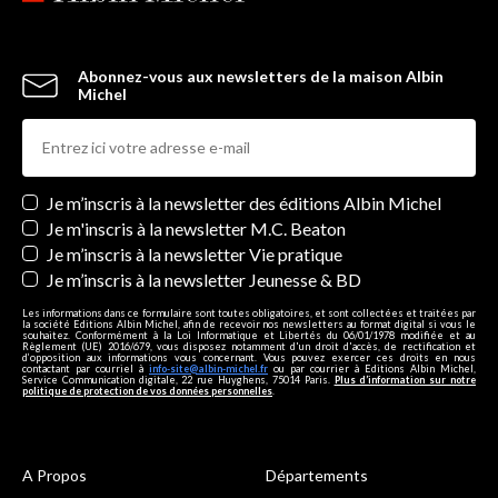
Abonnez-vous aux newsletters de la maison Albin
Michel
Newsletters
Je m’inscris à la newsletter des éditions Albin Michel
Je m'inscris à la newsletter M.C. Beaton
Je m’inscris à la newsletter Vie pratique
Je m’inscris à la newsletter Jeunesse & BD
Les informations dans ce formulaire sont toutes obligatoires, et sont collectées et traitées par
la société Editions Albin Michel, afin de recevoir nos newsletters au format digital si vous le
souhaitez. Conformément à la Loi Informatique et Libertés du 06/01/1978 modifiée et au
Règlement (UE) 2016/679, vous disposez notamment d'un droit d'accès, de rectification et
d’opposition aux informations vous concernant. Vous pouvez exercer ces droits en nous
contactant par courriel à
info-site@albin-michel.fr
ou par courrier à Editions Albin Michel,
Service Communication digitale, 22 rue Huyghens, 75014 Paris.
Plus d’information sur notre
politique de protection de vos données personnelles
.
A Propos
Départements