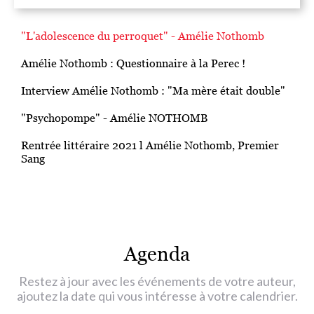
"L'adolescence du perroquet" - Amélie Nothomb
A
Amélie Nothomb : Questionnaire à la Perec !
"
Interview Amélie Nothomb : "Ma mère était double"
"
"Psychopompe" - Amélie NOTHOMB
"
Rentrée littéraire 2021 l Amélie Nothomb, Premier
Sang
Agenda
Restez à jour avec les événements de votre auteur,
ajoutez la date qui vous intéresse à votre calendrier.