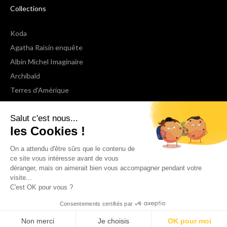
Collections
Koda
Agatha Raisin enquête
Albin Michel Imaginaire
Archibald
Terres d'Amérique
Espaces Libres Poche
Salut c'est nous...
NOX
les Cookies !
Wiz
Voir toutes les collections
On a attendu d'être sûrs que le contenu de
ce site vous intéresse avant de vous
déranger, mais on aimerait bien vous accompagner pendant votre
Nous suivre
visite...
C'est OK pour vous ?
Consentements certifiés par
Non merci
Je choisis
OK pour moi