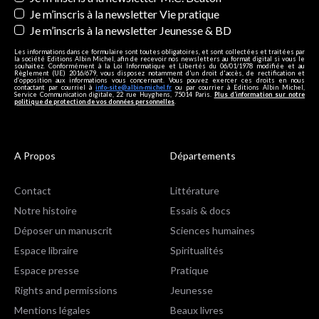
Je m’inscris à la newsletter Vie pratique
Je m’inscris à la newsletter Jeunesse & BD
Les informations dans ce formulaire sont toutes obligatoires, et sont collectées et traitées par
la société Editions Albin Michel, afin de recevoir nos newsletters au format digital si vous le
souhaitez. Conformément à la Loi Informatique et Libertés du 06/01/1978 modifiée et au
Règlement (UE) 2016/679, vous disposez notamment d'un droit d'accès, de rectification et
d’opposition aux informations vous concernant. Vous pouvez exercer ces droits en nous
contactant par courriel à
info-site@albin-michel.fr
ou par courrier à Editions Albin Michel,
Service Communication digitale, 22 rue Huyghens, 75014 Paris.
Plus d’information sur notre
politique de protection de vos données personnelles
.
A Propos
Départements
Contact
Littérature
Notre histoire
Essais & docs
Déposer un manuscrit
Sciences humaines
Espace libraire
Spiritualités
Espace presse
Pratique
Rights and permissions
Jeunesse
Mentions légales
Beaux livres