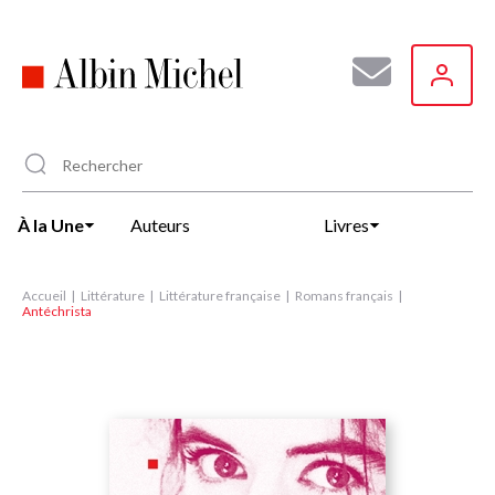
Aller
au
contenu
principal
À la Une
Auteurs
Livres
Accueil
Littérature
Littérature française
Romans français
Antéchrista