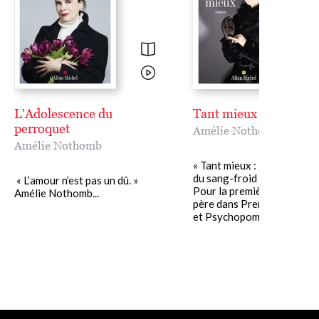
L'Adolescence du
Tant mieux
perroquet
Amélie Nothomb
Amélie Nothomb
« Tant mieux : la version j
du sang-froid » Amélie N
« L’amour n’est pas un dû. »
Pour la première fois, aprè
Amélie Nothomb...
père dans Premier sang (2
et Psychopompe (2023),.....