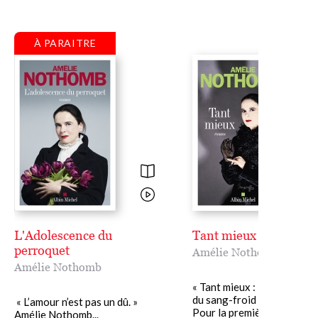
À PARAITRE
L'Adolescence du
Tant mieux
perroquet
Amélie Nothomb
Amélie Nothomb
« Tant mieux : la version j
du sang-froid » Amélie N
« L’amour n’est pas un dû. »
Pour la première fois, aprè
Amélie Nothomb...