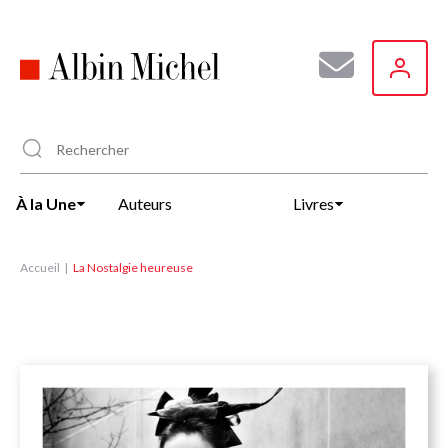
Aller
au
contenu
principal
À la Une
Auteurs
Livres
Accueil
La Nostalgie heureuse