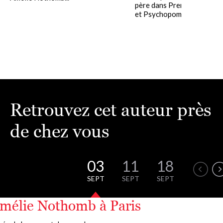
père dans Premier sang (2
et Psychopompe (2023),.....
Retrouvez cet auteur près
de chez vous
03
11
18
22
SEPT
SEPT
SEPT
SEPT
mélie Nothomb à Paris