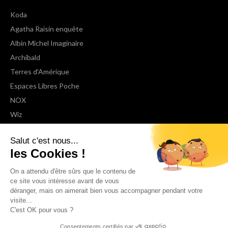
Koda
Agatha Raisin enquête
Albin Michel Imaginaire
Archibald
Terres d'Amérique
Espaces Libres Poche
NOX
Wiz
Voir toutes les collections
Salut c'est nous...
les Cookies !
Nous suivre
On a attendu d'être sûrs que le contenu de
ce site vous intéresse avant de vous
déranger, mais on aimerait bien vous accompagner pendant votre
visite...
C'est OK pour vous ?
Consentements certifiés par