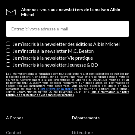
Abonnez-vous aux newsletters de la maison Albin
Michel
Newsletters
Je m’inscris à la newsletter des éditions Albin Michel
Je m'inscris à la newsletter M.C. Beaton
Je m’inscris à la newsletter Vie pratique
Je m’inscris à la newsletter Jeunesse & BD
Les informations dans ce formulaire sont toutes obligatoires, et sont collectées et traitées par
la société Editions Albin Michel, afin de recevoir nos newsletters au format digital si vous le
souhaitez. Conformément à la Loi Informatique et Libertés du 06/01/1978 modifiée et au
Règlement (UE) 2016/679, vous disposez notamment d'un droit d'accès, de rectification et
d’opposition aux informations vous concernant. Vous pouvez exercer ces droits en nous
contactant par courriel à
info-site@albin-michel.fr
ou par courrier à Editions Albin Michel,
Service Communication digitale, 22 rue Huyghens, 75014 Paris.
Plus d’information sur notre
politique de protection de vos données personnelles
.
A Propos
Départements
Contact
Littérature