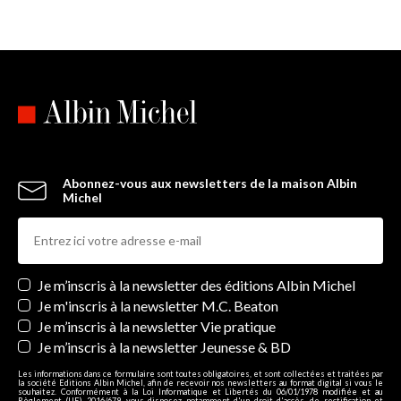
Abonnez-vous aux newsletters de la maison Albin
Michel
Newsletters
Je m’inscris à la newsletter des éditions Albin Michel
Je m'inscris à la newsletter M.C. Beaton
Je m’inscris à la newsletter Vie pratique
Je m’inscris à la newsletter Jeunesse & BD
Les informations dans ce formulaire sont toutes obligatoires, et sont collectées et traitées par
la société Editions Albin Michel, afin de recevoir nos newsletters au format digital si vous le
souhaitez. Conformément à la Loi Informatique et Libertés du 06/01/1978 modifiée et au
Règlement (UE) 2016/679, vous disposez notamment d'un droit d'accès, de rectification et