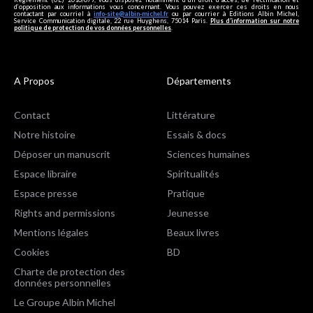
d’opposition aux informations vous concernant. Vous pouvez exercer ces droits en nous
contactant par courriel à
info-site@albin-michel.fr
ou par courrier à Editions Albin Michel,
Service Communication digitale, 22 rue Huyghens, 75014 Paris.
Plus d’information sur notre
politique de protection de vos données personnelles
.
A Propos
Départements
Contact
Littérature
Notre histoire
Essais & docs
Déposer un manuscrit
Sciences humaines
Espace libraire
Spiritualités
Espace presse
Pratique
Rights and permissions
Jeunesse
Mentions légales
Beaux livres
Cookies
BD
Charte de protection des
données personnelles
Le Groupe Albin Michel