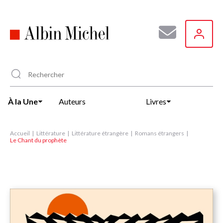
Aller
au
contenu
principal
À la Une
Auteurs
Livres
Accueil
Littérature
Littérature étrangère
Romans étrangers
Le Chant du prophète