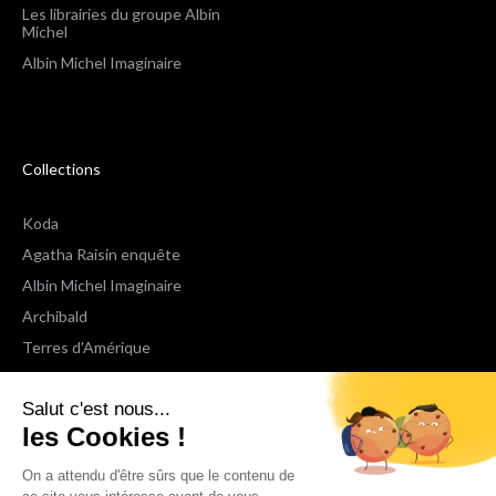
Les librairies du groupe Albin
Michel
Albin Michel Imaginaire
Collections
Koda
Agatha Raisin enquête
Albin Michel Imaginaire
Archibald
Terres d'Amérique
Espaces Libres Poche
Salut c'est nous...
NOX
les Cookies !
Wiz
Voir toutes les collections
On a attendu d'être sûrs que le contenu de