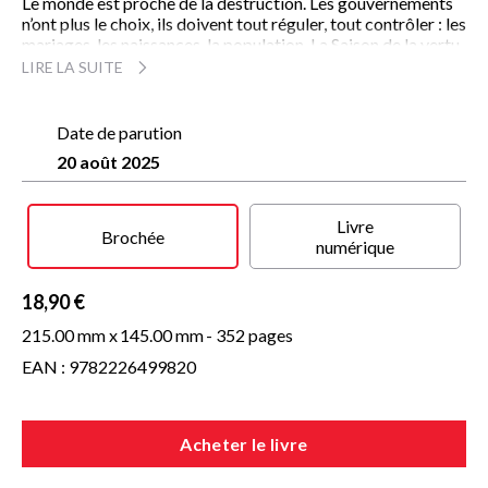
Le monde est proche de la destruction. Les gouvernements
n’ont plus le choix, ils doivent tout réguler, tout contrôler : les
mariages, les naissances, la population. La Saison de la vertu
est là pour ça. À l’occasion de bals, de jeunes femmes et
LIRE LA SUITE
hommes se rencontrent pour la première fois, tandis que les
autorités étudient leur compatibilité. L’amour n’a plus sa
place, seule la génétique compte. Mais Manon ne peut s’y
Date de parution
résigner. Elle veut prendre son destin en main. Elle veut
20 août 2025
trouver son âme sœur.
Livre
Brochée
numérique
18,90 €
215.00 mm x
145.00 mm
- 352 pages
EAN : 9782226499820
Acheter le livre