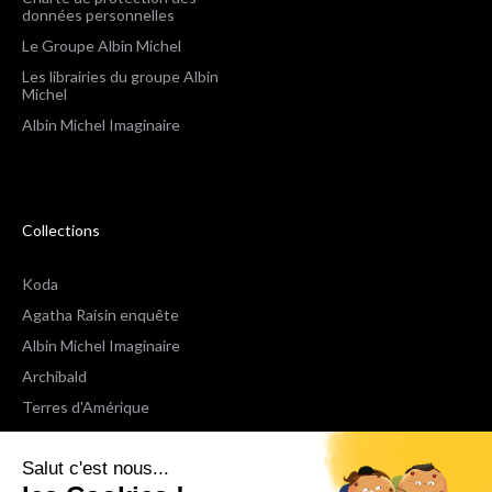
données personnelles
Le Groupe Albin Michel
Les librairies du groupe Albin
Michel
Albin Michel Imaginaire
Collections
Koda
Agatha Raisin enquête
Albin Michel Imaginaire
Archibald
Terres d'Amérique
Espaces Libres Poche
Salut c'est nous...
NOX