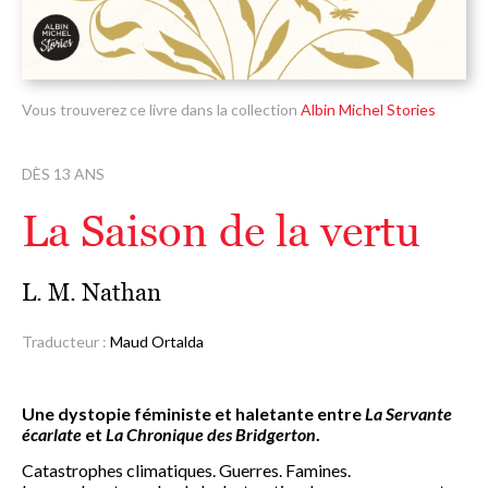
Vous trouverez ce livre dans la collection
Albin Michel Stories
DÈS 13 ANS
La Saison de la vertu
L. M. Nathan
Traducteur :
Maud Ortalda
Une dystopie féministe et haletante entre
La Servante
écarlate
et
La Chronique des Bridgerton
.
Catastrophes climatiques. Guerres. Famines.