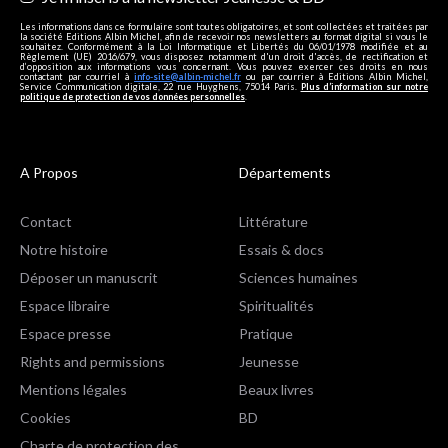
Les informations dans ce formulaire sont toutes obligatoires, et sont collectées et traitées par
la société Editions Albin Michel, afin de recevoir nos newsletters au format digital si vous le
souhaitez. Conformément à la Loi Informatique et Libertés du 06/01/1978 modifiée et au
Règlement (UE) 2016/679, vous disposez notamment d'un droit d'accès, de rectification et
d’opposition aux informations vous concernant. Vous pouvez exercer ces droits en nous
contactant par courriel à
info-site@albin-michel.fr
ou par courrier à Editions Albin Michel,
Service Communication digitale, 22 rue Huyghens, 75014 Paris.
Plus d’information sur notre
politique de protection de vos données personnelles
.
A Propos
Départements
Contact
Littérature
Notre histoire
Essais & docs
Déposer un manuscrit
Sciences humaines
Espace libraire
Spiritualités
Espace presse
Pratique
Rights and permissions
Jeunesse
Mentions légales
Beaux livres
Cookies
BD
Charte de protection des