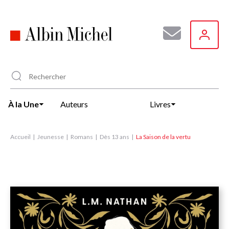
Aller
au
contenu
principal
À la Une
Auteurs
Livres
Accueil
Jeunesse
Romans
Dès 13 ans
La Saison de la vertu