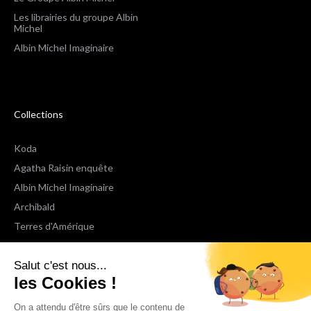
Les librairies du groupe Albin
Michel
Albin Michel Imaginaire
Collections
Koda
Agatha Raisin enquête
Albin Michel Imaginaire
Archibald
Terres d'Amérique
Espaces Libres Poche
Salut c'est nous...
NOX
les Cookies !
Wiz
Voir toutes les collections
On a attendu d'être sûrs que le contenu de