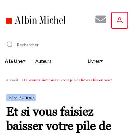
Aller
au
contenu
principal
À la Une
Auteurs
Livres
Accueil
Et si vous faisiez baisser votre pile de livres à lire en mai ?
LES SÉLECTIONS
Et si vous faisiez
baisser votre pile de