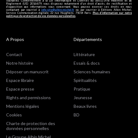
souhaitez. Conformément à la Loi Informatique et Libertés du 06/01/1978 modifiée et au
Règlement (UE) 2016/679, vous disposez notamment d'un droit d'accès, de rectification et
d’opposition aux informations vous concernant. Vous pouvez exercer ces droits en nous
contactant par courriel à
info-site@albin-michel.fr
ou par courrier à Editions Albin Michel,
Service Communication digitale, 22 rue Huyghens, 75014 Paris.
Plus d’information sur notre
politique de protection de vos données personnelles
.
A Propos
Départements
Contact
Littérature
Notre histoire
Essais & docs
Déposer un manuscrit
Sciences humaines
Espace libraire
Spiritualités
Espace presse
Pratique
Rights and permissions
Jeunesse
Mentions légales
Beaux livres
Cookies
BD
Charte de protection des
données personnelles
Le Groupe Albin Michel