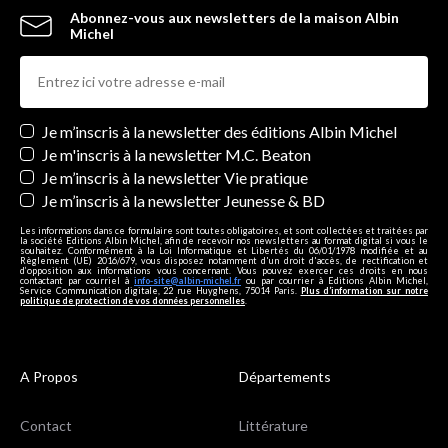
Abonnez-vous aux newsletters de la maison Albin
Michel
Newsletters
Je m’inscris à la newsletter des éditions Albin Michel
Je m'inscris à la newsletter M.C. Beaton
Je m’inscris à la newsletter Vie pratique
Je m’inscris à la newsletter Jeunesse & BD
Les informations dans ce formulaire sont toutes obligatoires, et sont collectées et traitées par
la société Editions Albin Michel, afin de recevoir nos newsletters au format digital si vous le
souhaitez. Conformément à la Loi Informatique et Libertés du 06/01/1978 modifiée et au
Règlement (UE) 2016/679, vous disposez notamment d'un droit d'accès, de rectification et
d’opposition aux informations vous concernant. Vous pouvez exercer ces droits en nous
contactant par courriel à
info-site@albin-michel.fr
ou par courrier à Editions Albin Michel,
Service Communication digitale, 22 rue Huyghens, 75014 Paris.
Plus d’information sur notre
politique de protection de vos données personnelles
.
A Propos
Départements
Contact
Littérature