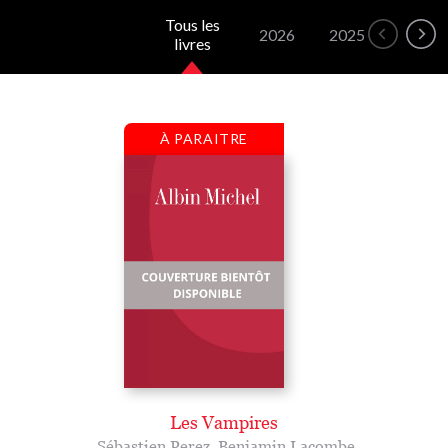
Tous les
2026
2025
2024
livres
À PARAITRE
Les Vampires
Sébastien Perez
,
Benjamin Lacombe