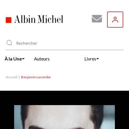
Aller
au
contenu
principal
À la Une
Auteurs
Livres
Accueil
Benjamin Lacombe