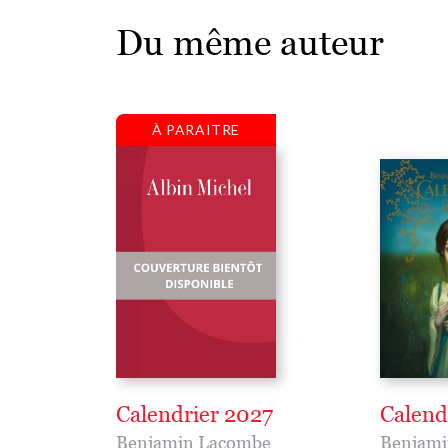
Du même auteur
À PARAITRE
Calendrier 2027
Calend
Benjamin Lacombe
Benjami