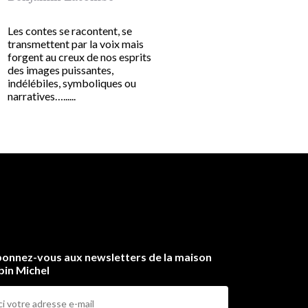
Les contes se racontent, se
L’inoubliable histoire d
transmettent par la voix mais
Butterfly, souvent contée
forgent au creux de nos esprits
différentes formes (le cé
des images puissantes,
opéra de Giacomo Puccini
indélébiles, symboliques ou
pièce de David Belasco ou l
narratives…......
onnez-vous aux newsletters de la maison
bin Michel