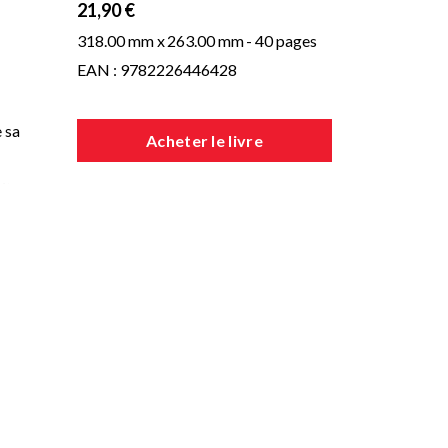
21,90 €
318.00 mm x
263.00 mm
- 40 pages
EAN : 9782226446428
 sa
Acheter le livre
it
ses