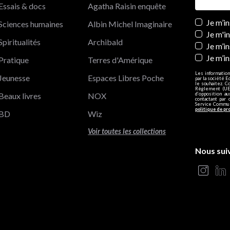
Essais & docs
Agatha Raisin enquête
Newslett
Je m’i
Sciences humaines
Albin Michel Imaginaire
Je m'i
Spiritualités
Archibald
Je m’in
Je m’i
Pratique
Terres d'Amérique
Les information
Jeunesse
Espaces Libres Poche
par la société E
le souhaitez. C
Règlement (UE)
Beaux livres
NOX
d’opposition a
contactant par 
Service Communi
politique de pr
BD
Wiz
Voir toutes les collections
Nous sui
s Options