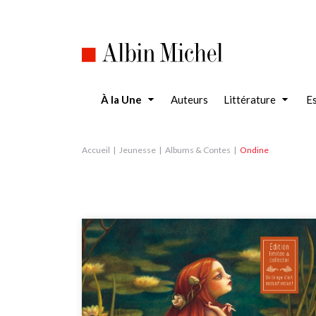
Aller
au
contenu
principal
À la Une
Auteurs
Littérature
Es
Accueil
Jeunesse
Albums & Contes
Ondine