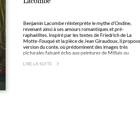
Lacombe
Benjamin Lacombe réinterprète le mythe d’Ondine,
revenant ainsi à ses amours romantiques et pré-
raphaélites. Inspiré par les textes de Friedrich de La
Motte-Fouqué et la pièce de Jean Giraudoux, il propose
version du conte, où prédominent des images très
picturales faisant écho aux peintures de Millais ou
Waterhouse. Par un savant jeu de calques imprimés, il fa
LIRE LA SUITE
émerger toute la sensualité et la transparence de cet
univers aquatique.
Vibrant pour le beau chevalier Huldebrande, Ondine se
noie dans les tumultes de l’amour, ses marivaudages et 
trahisons.
À partir de 9 ans.