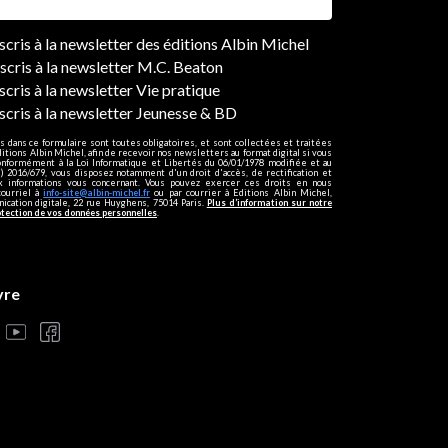
ers
nscris à la newsletter des éditions Albin Michel
nscris à la newsletter M.C. Beaton
scris à la newsletter Vie pratique
nscris à la newsletter Jeunesse & BD
s dans ce formulaire sont toutes obligatoires, et sont collectées et traitées
ditions Albin Michel, afin de recevoir nos newsletters au format digital si vous
onformément à la Loi Informatique et Libertés du 06/01/1978 modifiée et au
 2016/679, vous disposez notamment d'un droit d'accès, de rectification et
ux informations vous concernant. Vous pouvez exercer ces droits en nous
courriel à
info-site@albin-michel.fr
ou par courrier à Editions Albin Michel,
cation digitale, 22 rue Huyghens, 75014 Paris.
Plus d’information sur notre
otection de vos données personnelles
.
vre