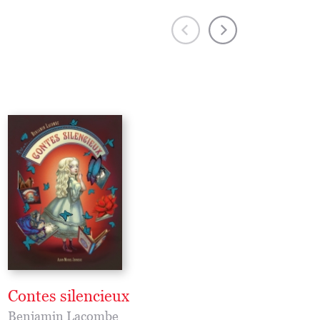
Contes silencieux
Madame Butterfl
Benjamin Lacombe
Benjamin Lacombe