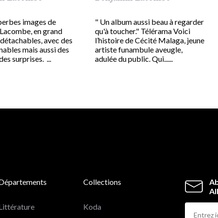
perbes images de
" Un album aussi beau à regarder
Lacombe, en grand
qu'à toucher." Télérama Voici
 détachables, avec des
l’histoire de Cécité Malaga, jeune
nables mais aussi des
artiste funambule aveugle,
des surprises. ...
adulée du public. Qui......
Départements
Collections
Ab
Al
Littérature
Koda