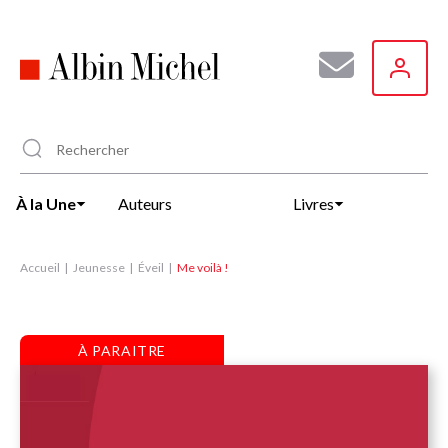
Aller
au
contenu
principal
À la Une
Auteurs
Livres
Accueil
Jeunesse
Éveil
Me voilà !
À PARAITRE