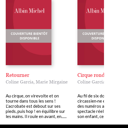
Retourner
Cirque rond
Coline Garcia
,
Marie Mirgaine
Coline Garcia
,
Marie Mir
Au cirque, on virevolte et on
Au fil de six doubles-pages
tourne dans tous les sens !
circassien·ne enjoué·e enc
L'acrobate est debout sur ses
des numéros acrobatiques. 
pieds, puis hop ! en équilibre sur
spectacle réel à partager 
les mains. Il roule en avant, en......
son enfant, ce......