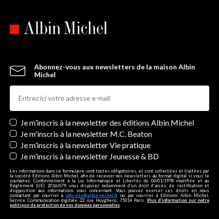
Abonnez-vous aux newsletters de la maison Albin
Michel
Newsletters
Je m’inscris à la newsletter des éditions Albin Michel
Je m'inscris à la newsletter M.C. Beaton
Je m’inscris à la newsletter Vie pratique
Je m’inscris à la newsletter Jeunesse & BD
Les informations dans ce formulaire sont toutes obligatoires, et sont collectées et traitées par
la société Editions Albin Michel, afin de recevoir nos newsletters au format digital si vous le
souhaitez. Conformément à la Loi Informatique et Libertés du 06/01/1978 modifiée et au
Règlement (UE) 2016/679, vous disposez notamment d'un droit d'accès, de rectification et
d’opposition aux informations vous concernant. Vous pouvez exercer ces droits en nous
contactant par courriel à
info-site@albin-michel.fr
ou par courrier à Editions Albin Michel,
Service Communication digitale, 22 rue Huyghens, 75014 Paris.
Plus d’information sur notre
politique de protection de vos données personnelles
.