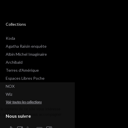
Collections
Koda
Agatha Raisin enquête
Albin Michel Imaginaire
Archibald
Terres d'Amérique
Espaces Libres Poche
alut c'est nous...
NOX
les Cookies !
Wiz
Voir toutes les collections
n a attendu d'être sûrs que le contenu de
e site vous intéresse avant de vous
éranger, mais on aimerait bien vous accompagner pendant votre
Nous suivre
site...
'est OK pour vous ?