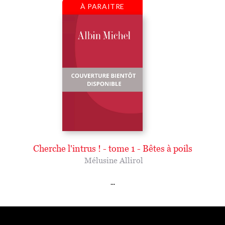
À PARAITRE
Cherche l'intrus ! - tome 1 - Bêtes à poils
Mélusine Allirol
...