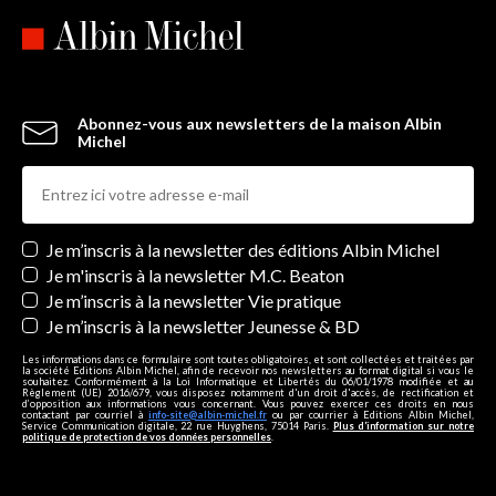
Abonnez-vous aux newsletters de la maison Albin
Michel
Newsletters
Je m’inscris à la newsletter des éditions Albin Michel
Je m'inscris à la newsletter M.C. Beaton
Je m’inscris à la newsletter Vie pratique
Je m’inscris à la newsletter Jeunesse & BD
Les informations dans ce formulaire sont toutes obligatoires, et sont collectées et traitées par
la société Editions Albin Michel, afin de recevoir nos newsletters au format digital si vous le
souhaitez. Conformément à la Loi Informatique et Libertés du 06/01/1978 modifiée et au
Règlement (UE) 2016/679, vous disposez notamment d'un droit d'accès, de rectification et
d’opposition aux informations vous concernant. Vous pouvez exercer ces droits en nous
contactant par courriel à
info-site@albin-michel.fr
ou par courrier à Editions Albin Michel,
Service Communication digitale, 22 rue Huyghens, 75014 Paris.
Plus d’information sur notre
politique de protection de vos données personnelles
.