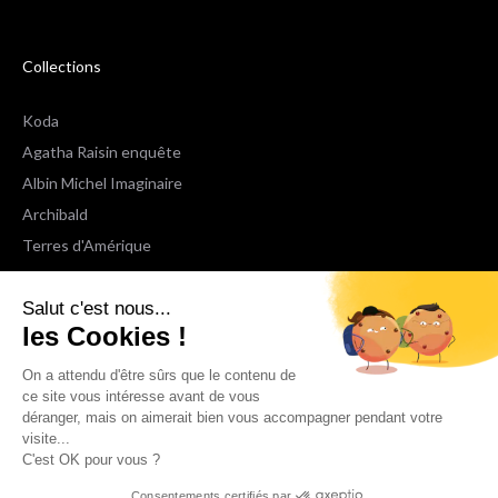
Collections
Koda
Agatha Raisin enquête
Albin Michel Imaginaire
Archibald
Terres d'Amérique
Espaces Libres Poche
Salut c'est nous...
NOX
les Cookies !
Wiz
Voir toutes les collections
On a attendu d'être sûrs que le contenu de
ce site vous intéresse avant de vous
déranger, mais on aimerait bien vous accompagner pendant votre
Nous suivre
visite...
C'est OK pour vous ?
Consentements certifiés par