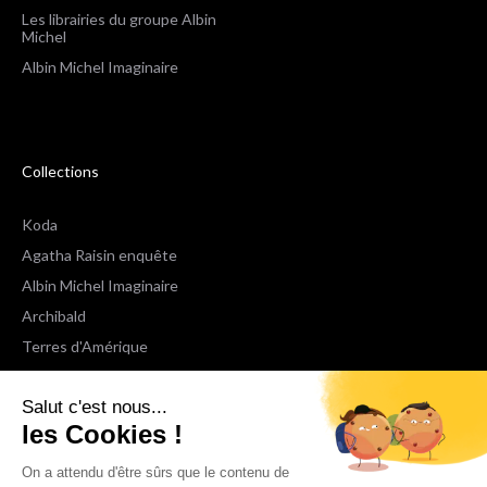
Les librairies du groupe Albin
Michel
Albin Michel Imaginaire
Collections
Koda
Agatha Raisin enquête
Albin Michel Imaginaire
Archibald
Terres d'Amérique
Espaces Libres Poche
Salut c'est nous...
NOX
les Cookies !
Wiz
Voir toutes les collections
On a attendu d'être sûrs que le contenu de