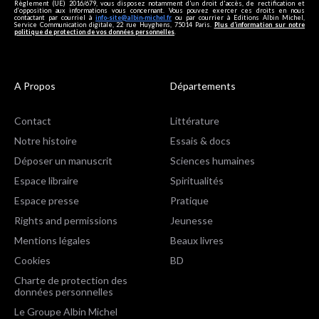
Règlement (UE) 2016/679, vous disposez notamment d'un droit d'accès, de rectification et
d’opposition aux informations vous concernant. Vous pouvez exercer ces droits en nous
contactant par courriel à
info-site@albin-michel.fr
ou par courrier à Editions Albin Michel,
Service Communication digitale, 22 rue Huyghens, 75014 Paris.
Plus d’information sur notre
politique de protection de vos données personnelles
.
A Propos
Départements
Contact
Littérature
Notre histoire
Essais & docs
Déposer un manuscrit
Sciences humaines
Espace libraire
Spiritualités
Espace presse
Pratique
Rights and permissions
Jeunesse
Mentions légales
Beaux livres
Cookies
BD
Charte de protection des
données personnelles
Le Groupe Albin Michel