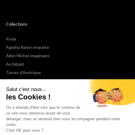
Collections
Koda
Agatha Raisin enquête
Albin Michel Imaginaire
Archibald
Terres d'Amérique
Espaces Libres Poche
Salut c'est nous...
NOX
les Cookies !
Wiz
Voir toutes les collections
On a attendu d'être sûrs que le contenu de
ce site vous intéresse avant de vous
déranger, mais on aimerait bien vous accompagner pendant votre
Nous suivre
visite...
C'est OK pour vous ?