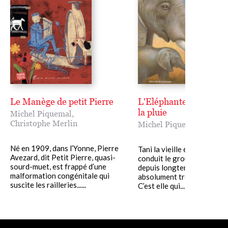
Le Manège de petit Pierre
L'Eléphante qui cherch
la pluie
Michel Piquemal
,
Christophe Merlin
Michel Piquemal
,
Alex 
Né en 1909, dans l’Yonne, Pierre
Tani la vieille éléphante d’
Avezard, dit Petit Pierre, quasi-
conduit le groupe. Il n’a pas
sourd-muet, est frappé d’une
depuis longtemps, il leur fa
malformation congénitale qui
absolument trouver de l’ea
suscite les railleries......
C’est elle qui......