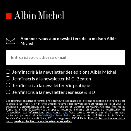
Abonnez-vous aux newsletters de la maison Albin
Michel
Newsletters
Je m’inscris à la newsletter des éditions Albin Michel
Je m'inscris à la newsletter M.C. Beaton
Je m’inscris à la newsletter Vie pratique
Je m’inscris à la newsletter Jeunesse & BD
Les informations dans ce formulaire sont toutes obligatoires, et sont collectées et traitées par
la société Editions Albin Michel, afin de recevoir nos newsletters au format digital si vous le
souhaitez. Conformément à la Loi Informatique et Libertés du 06/01/1978 modifiée et au
Règlement (UE) 2016/679, vous disposez notamment d'un droit d'accès, de rectification et
d’opposition aux informations vous concernant. Vous pouvez exercer ces droits en nous
contactant par courriel à
info-site@albin-michel.fr
ou par courrier à Editions Albin Michel,
Service Communication digitale, 22 rue Huyghens, 75014 Paris.
Plus d’information sur notre
politique de protection de vos données personnelles
.