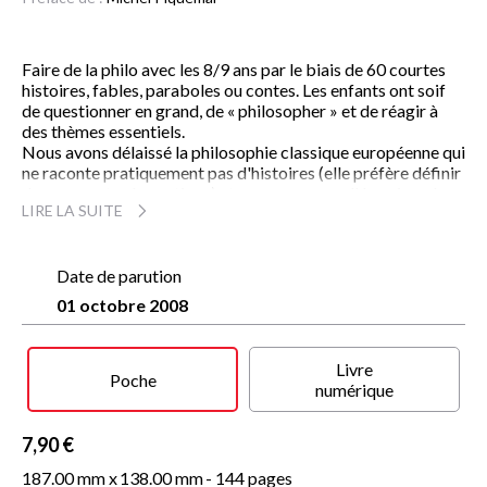
Faire de la philo avec les 8/9 ans par le biais de 60 courtes
histoires, fables, paraboles ou contes. Les enfants ont soif
de questionner en grand, de « philosopher » et de réagir à
des thèmes essentiels.
Nous avons délaissé la philosophie classique européenne qui
ne raconte pratiquement pas d'histoires (elle préfère définir
des concepts, des notions) et nous sommes allés puiser dans
LIRE LA SUITE
les traditions du monde entier ; nous y avons trouvé des
histoires qui amusent, étonnent et donnent à réfléchir sur
l'amitié, le bonheur, la justice, le droit, le destin, la mort, la
vérité, le détachement, la pauvreté...
Date de parution
01 octobre 2008
Chaque histoire est :
- introduite par deux ou trois mots-clés ;
- - resituée dans son origine ;
Livre
- suivie d'un court questionnement qui apostrophe le lecteur
Poche
numérique
: « Dans l'atelier du philosophe ».
+ une introduction + un sommaire des titres + un index des
mots-clés.
7,90 €
187.00 mm x
138.00 mm
- 144 pages
« On a grand tort de peindre la philosophie inaccessible aux