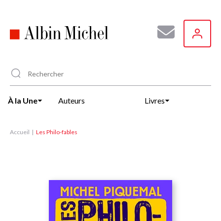
Aller
au
contenu
principal
À la Une
Auteurs
Livres
Accueil
Les Philo-fables