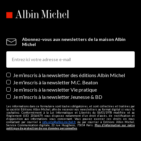
Abonnez-vous aux newsletters de la maison Albin
Michel
Newsletters
Je m’inscris à la newsletter des éditions Albin Michel
Je m'inscris à la newsletter M.C. Beaton
Je m’inscris à la newsletter Vie pratique
Je m’inscris à la newsletter Jeunesse & BD
Les informations dans ce formulaire sont toutes obligatoires, et sont collectées et traitées par
la société Editions Albin Michel, afin de recevoir nos newsletters au format digital si vous le
souhaitez. Conformément à la Loi Informatique et Libertés du 06/01/1978 modifiée et au
Règlement (UE) 2016/679, vous disposez notamment d'un droit d'accès, de rectification et
d’opposition aux informations vous concernant. Vous pouvez exercer ces droits en nous
contactant par courriel à
info-site@albin-michel.fr
ou par courrier à Editions Albin Michel,
Service Communication digitale, 22 rue Huyghens, 75014 Paris.
Plus d’information sur notre
politique de protection de vos données personnelles
.