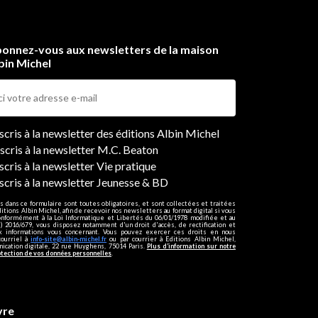
onnez-vous aux newsletters de la maison
bin Michel
ers
nscris à la newsletter des éditions Albin Michel
nscris à la newsletter M.C. Beaton
scris à la newsletter Vie pratique
nscris à la newsletter Jeunesse & BD
s dans ce formulaire sont toutes obligatoires, et sont collectées et traitées
ditions Albin Michel, afin de recevoir nos newsletters au format digital si vous
onformément à la Loi Informatique et Libertés du 06/01/1978 modifiée et au
 2016/679, vous disposez notamment d'un droit d'accès, de rectification et
ux informations vous concernant. Vous pouvez exercer ces droits en nous
courriel à
info-site@albin-michel.fr
ou par courrier à Editions Albin Michel,
cation digitale, 22 rue Huyghens, 75014 Paris.
Plus d’information sur notre
otection de vos données personnelles
.
vre