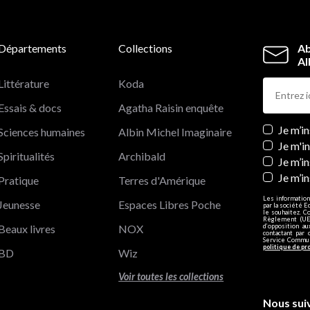
Départements
Collections
Ab
Al
Littérature
Koda
Essais & docs
Agatha Raisin enquête
Newslett
Je m’i
Sciences humaines
Albin Michel Imaginaire
Je m'i
Spiritualités
Archibald
Je m’in
Je m’i
Pratique
Terres d'Amérique
Les information
Jeunesse
Espaces Libres Poche
par la société E
le souhaitez. C
Règlement (UE)
Beaux livres
NOX
d’opposition a
contactant par 
Service Communi
politique de pr
BD
Wiz
Voir toutes les collections
Nous sui