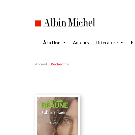
Aller
au
contenu
principal
À la Une
Auteurs
Littérature
Es
Accueil
Recherche