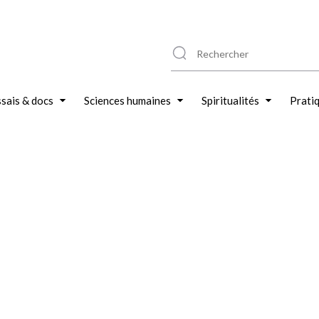
sais & docs
Sciences humaines
Spiritualités
Prati