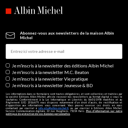
Abonnez-vous aux newsletters de la maison Albin
Michel
Newsletters
Je m’inscris à la newsletter des éditions Albin Michel
Je m'inscris à la newsletter M.C. Beaton
Je m’inscris à la newsletter Vie pratique
Je m’inscris à la newsletter Jeunesse & BD
Les informations dans ce formulaire sont toutes obligatoires, et sont collectées et traitées par
la société Editions Albin Michel, afin de recevoir nos newsletters au format digital si vous le
souhaitez. Conformément à la Loi Informatique et Libertés du 06/01/1978 modifiée et au
Règlement (UE) 2016/679, vous disposez notamment d'un droit d'accès, de rectification et
d’opposition aux informations vous concernant. Vous pouvez exercer ces droits en nous
contactant par courriel à
info-site@albin-michel.fr
ou par courrier à Editions Albin Michel,
Service Communication digitale, 22 rue Huyghens, 75014 Paris.
Plus d’information sur notre
politique de protection de vos données personnelles
.