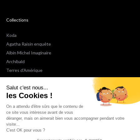
Collections
Koda
Agatha Raisin enquête
Albin Michel Imaginaire
Archibald
Terres d'Amérique
Espaces Libres Poche
Salut c'est nous...
NOX
les Cookies !
Wiz
Voir toutes les collections
On a attendu d'être sûrs que le contenu de
ce site vous intéresse avant de vous
déranger, mais on aimerait bien vous accompagner pendant votre
Nous suivre
visite...
C'est OK pour vous ?