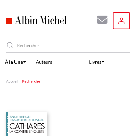
Aller
au
contenu
principal
À la Une
Auteurs
Livres
Accueil
Recherche