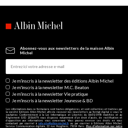
Abonnez-vous aux newsletters de la maison Albin
Michel
Newsletters
Je m’inscris à la newsletter des éditions Albin Michel
Je m'inscris à la newsletter M.C. Beaton
Je m’inscris à la newsletter Vie pratique
Je m’inscris à la newsletter Jeunesse & BD
Les informations dans ce formulaire sont toutes obligatoires, et sont collectées et traitées par
la société Editions Albin Michel, afin de recevoir nos newsletters au format digital si vous le
souhaitez. Conformément à la Loi Informatique et Libertés du 06/01/1978 modifiée et au
Règlement (UE) 2016/679, vous disposez notamment d'un droit d'accès, de rectification et
d’opposition aux informations vous concernant. Vous pouvez exercer ces droits en nous
contactant par courriel à
info-site@albin-michel.fr
ou par courrier à Editions Albin Michel,
Service Communication digitale, 22 rue Huyghens, 75014 Paris.
Plus d’information sur notre