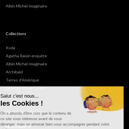
Albin Michel Imaginaire
Collections
Koda
Agatha Raisin enquête
Albin Michel Imaginaire
Archibald
Terres d'Amérique
Espaces Libres Poche
Salut c'est nous...
NOX
les Cookies !
Wiz
Voir toutes les collections
On a attendu d'être sûrs que le contenu de
ce site vous intéresse avant de vous
déranger, mais on aimerait bien vous accompagner pendant votre
Nous suivre