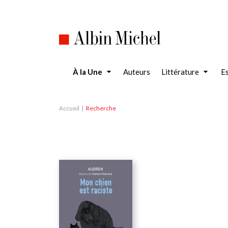
Aller
au
contenu
principal
À la Une
Auteurs
Littérature
Es
Accueil
Recherche