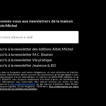
onnez-vous aux newsletters de la maison
bin Michel
ers
nscris à la newsletter des éditions Albin Michel
nscris à la newsletter M.C. Beaton
scris à la newsletter Vie pratique
nscris à la newsletter Jeunesse & BD
s dans ce formulaire sont toutes obligatoires, et sont collectées et traitées
ditions Albin Michel, afin de recevoir nos newsletters au format digital si vous
onformément à la Loi Informatique et Libertés du 06/01/1978 modifiée et au
 2016/679, vous disposez notamment d'un droit d'accès, de rectification et
ux informations vous concernant. Vous pouvez exercer ces droits en nous
courriel à
info-site@albin-michel.fr
ou par courrier à Editions Albin Michel,
cation digitale, 22 rue Huyghens, 75014 Paris.
Plus d’information sur notre
otection de vos données personnelles
.