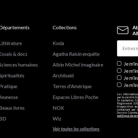
Départements
Collections
Ab
Al
Littérature
Koda
Essais & docs
Agatha Raisin enquête
Newslett
Je m’i
Sciences humaines
Albin Michel Imaginaire
Je m'i
Spiritualités
Archibald
Je m’in
Je m’i
Pratique
Terres d'Amérique
Les information
Jeunesse
Espaces Libres Poche
par la société E
le souhaitez. C
Règlement (UE)
Beaux livres
NOX
d’opposition a
contactant par 
Service Communi
politique de pr
BD
Wiz
Voir toutes les collections