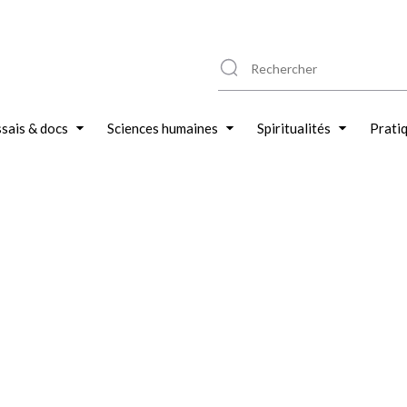
sais & docs
Sciences humaines
Spiritualités
Prati