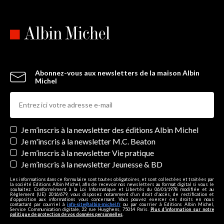
Abonnez-vous aux newsletters de la maison Albin
Michel
Newsletters
Je m’inscris à la newsletter des éditions Albin Michel
Je m'inscris à la newsletter M.C. Beaton
Je m’inscris à la newsletter Vie pratique
Je m’inscris à la newsletter Jeunesse & BD
Les informations dans ce formulaire sont toutes obligatoires, et sont collectées et traitées par
la société Editions Albin Michel, afin de recevoir nos newsletters au format digital si vous le
souhaitez. Conformément à la Loi Informatique et Libertés du 06/01/1978 modifiée et au
Règlement (UE) 2016/679, vous disposez notamment d'un droit d'accès, de rectification et
d’opposition aux informations vous concernant. Vous pouvez exercer ces droits en nous
contactant par courriel à
info-site@albin-michel.fr
ou par courrier à Editions Albin Michel,
Service Communication digitale, 22 rue Huyghens, 75014 Paris.
Plus d’information sur notre
politique de protection de vos données personnelles
.