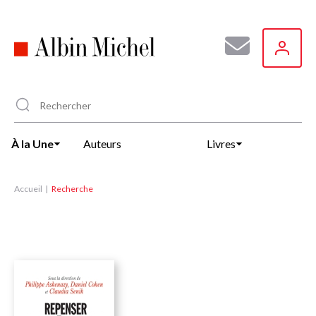
Aller
au
contenu
principal
À la Une
Auteurs
Livres
Accueil
Recherche