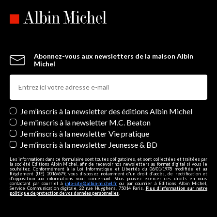
Abonnez-vous aux newsletters de la maison Albin
Michel
Newsletters
Je m’inscris à la newsletter des éditions Albin Michel
Je m'inscris à la newsletter M.C. Beaton
Je m’inscris à la newsletter Vie pratique
Je m’inscris à la newsletter Jeunesse & BD
Les informations dans ce formulaire sont toutes obligatoires, et sont collectées et traitées par
la société Editions Albin Michel, afin de recevoir nos newsletters au format digital si vous le
souhaitez. Conformément à la Loi Informatique et Libertés du 06/01/1978 modifiée et au
Règlement (UE) 2016/679, vous disposez notamment d'un droit d'accès, de rectification et
d’opposition aux informations vous concernant. Vous pouvez exercer ces droits en nous
contactant par courriel à
info-site@albin-michel.fr
ou par courrier à Editions Albin Michel,
Service Communication digitale, 22 rue Huyghens, 75014 Paris.
Plus d’information sur notre
politique de protection de vos données personnelles
.