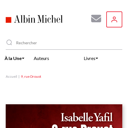
Aller
au
contenu
principal
À la Une
Auteurs
Livres
Accueil
9, rue Drouot