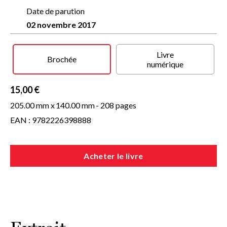
Bernstein disparaît pour réapparaître mystérieusement sur
le marché. Fou de rage, il met Silvia à l'épreuve...
Date de parution
02 novembre 2017
D'une très belle écriture, Isabelle Yafil nous dévoile les
coulisses du grand hôtel des ventes parisien, les dessous de
l'expertise et du marché de l'art. Comme Silvia, vous ne
Livre
regarderez plus jamais un tableau de la même manière.
Brochée
numérique
15,00 €
205.00 mm x
140.00 mm
- 208 pages
EAN : 9782226398888
Acheter le livre