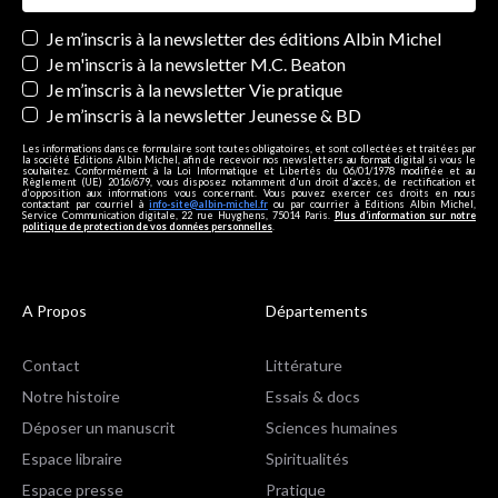
Newsletters
Je m’inscris à la newsletter des éditions Albin Michel
Je m'inscris à la newsletter M.C. Beaton
Je m’inscris à la newsletter Vie pratique
Je m’inscris à la newsletter Jeunesse & BD
Les informations dans ce formulaire sont toutes obligatoires, et sont collectées et traitées par
la société Editions Albin Michel, afin de recevoir nos newsletters au format digital si vous le
souhaitez. Conformément à la Loi Informatique et Libertés du 06/01/1978 modifiée et au
Règlement (UE) 2016/679, vous disposez notamment d'un droit d'accès, de rectification et
d’opposition aux informations vous concernant. Vous pouvez exercer ces droits en nous
contactant par courriel à
info-site@albin-michel.fr
ou par courrier à Editions Albin Michel,
Service Communication digitale, 22 rue Huyghens, 75014 Paris.
Plus d’information sur notre
politique de protection de vos données personnelles
.
A Propos
Départements
Contact
Littérature
Notre histoire
Essais & docs
Déposer un manuscrit
Sciences humaines
Espace libraire
Spiritualités
Espace presse
Pratique