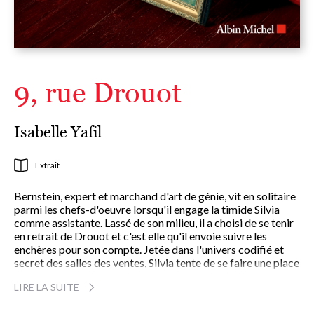
9, rue Drouot
Isabelle Yafil
Extrait
Bernstein, expert et marchand d'art de génie, vit en solitaire
parmi les chefs-d'oeuvre lorsqu'il engage la timide Silvia
comme assistante. Lassé de son milieu, il a choisi de se tenir
en retrait de Drouot et c'est elle qu'il envoie suivre les
enchères pour son compte. Jetée dans l'univers codifié et
secret des salles des ventes, Silvia tente de se faire une place
dans ce monde fascinant dont elle ignore tout. Une
LIRE LA SUITE
complicité naît entre ces deux êtres que tout oppose.
Jusqu'au jour où une oeuvre de la collection personnelle de