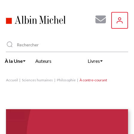
Aller
au
contenu
principal
À la Une
Auteurs
Livres
Accueil
Sciences humaines
Philosophie
À contre-courant