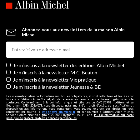
Abonnez-vous aux newsletters de la maison Albin
Michel
Newsletters
Je m’inscris à la newsletter des éditions Albin Michel
Je m'inscris à la newsletter M.C. Beaton
Je m’inscris à la newsletter Vie pratique
Je m’inscris à la newsletter Jeunesse & BD
Les informations dans ce formulaire sont toutes obligatoires, et sont collectées et traitées par
la société Editions Albin Michel, afin de recevoir nos newsletters au format digital si vous le
souhaitez. Conformément à la Loi Informatique et Libertés du 06/01/1978 modifiée et au
Règlement (UE) 2016/679, vous disposez notamment d'un droit d'accès, de rectification et
d’opposition aux informations vous concernant. Vous pouvez exercer ces droits en nous
contactant par courriel à
info-site@albin-michel.fr
ou par courrier à Editions Albin Michel,
Service Communication digitale, 22 rue Huyghens, 75014 Paris.
Plus d’information sur notre
politique de protection de vos données personnelles
.