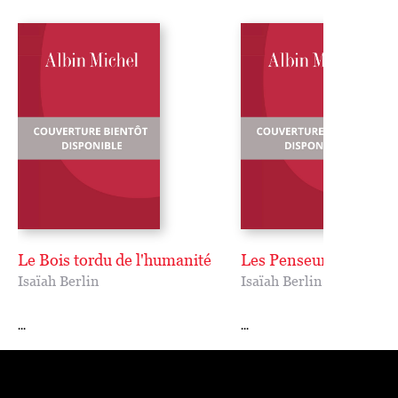
Le Bois tordu de l'humanité
Les Penseurs russes
Isaïah Berlin
Isaïah Berlin
...
...